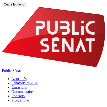
Ouvrir le menu
Public Sénat
Actualités
Sénatoriales 2026
Émissions
Documentaires
Podcasts
Programme