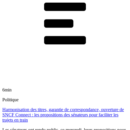
6min
Politique
Harmonisation des titres, garantie de correspondance, ouverture de
SNCF Connect : les propositions des sénateurs pour faciliter les
trajets en train
Les sénateurs ont rendu public, ce mercredi, leurs propositions pour