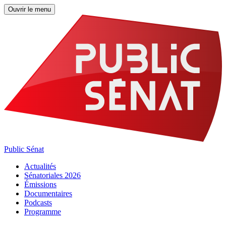
Ouvrir le menu
Public Sénat
Actualités
Sénatoriales 2026
Émissions
Documentaires
Podcasts
Programme