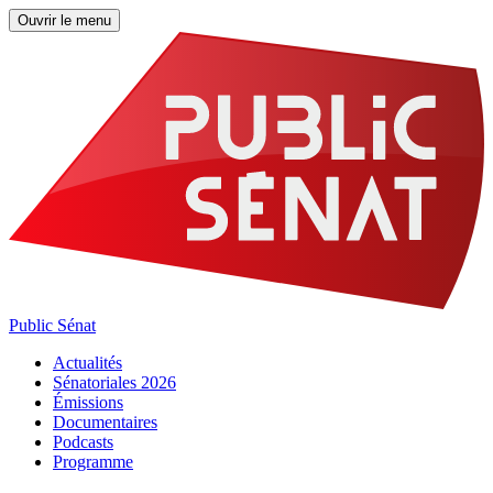
Ouvrir le menu
Public Sénat
Actualités
Sénatoriales 2026
Émissions
Documentaires
Podcasts
Programme