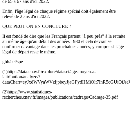
de 65 à 67 ans d'ici 2022.
Enfin, l'âge légal de chaque régime spécial doit également être
relevé de 2 ans d'ici 2022.
QUE PEUT-ON EN CONCLURE ?
Il est fondé de dire que les Français partent "à peu près" à la retraite
au même âge qu'au début des années 1980 et cela devrait se
confirmer davantage dans les prochaines années, y compris si l'âge
légal de départ reste le même.
gbh/cel/spe
(1)https://data.cnav.fr/explore/dataset/age-moyen-a-
lattribution/analyze/?
dataChart=eyJxdWVyaWVzIjpbeyJjaGFydHMiOlt7InR5cGUiOi
(2)https://www.statistiques-
recherches.cnav.fr/images/publications/cadrage/Cadrage-35.pdf