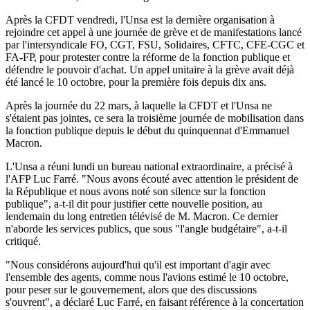
Après la CFDT vendredi, l'Unsa est la dernière organisation à
rejoindre cet appel à une journée de grève et de manifestations lancé
par l'intersyndicale FO, CGT, FSU, Solidaires, CFTC, CFE-CGC et
FA-FP, pour protester contre la réforme de la fonction publique et
défendre le pouvoir d'achat. Un appel unitaire à la grève avait déjà
été lancé le 10 octobre, pour la première fois depuis dix ans.
Après la journée du 22 mars, à laquelle la CFDT et l'Unsa ne
s'étaient pas jointes, ce sera la troisième journée de mobilisation dans
la fonction publique depuis le début du quinquennat d'Emmanuel
Macron.
L'Unsa a réuni lundi un bureau national extraordinaire, a précisé à
l'AFP Luc Farré. "Nous avons écouté avec attention le président de
la République et nous avons noté son silence sur la fonction
publique", a-t-il dit pour justifier cette nouvelle position, au
lendemain du long entretien télévisé de M. Macron. Ce dernier
n'aborde les services publics, que sous "l'angle budgétaire", a-t-il
critiqué.
"Nous considérons aujourd'hui qu'il est important d'agir avec
l'ensemble des agents, comme nous l'avions estimé le 10 octobre,
pour peser sur le gouvernement, alors que des discussions
s'ouvrent", a déclaré Luc Farré, en faisant référence à la concertation