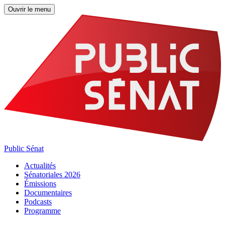
Ouvrir le menu
Public Sénat
Actualités
Sénatoriales 2026
Émissions
Documentaires
Podcasts
Programme