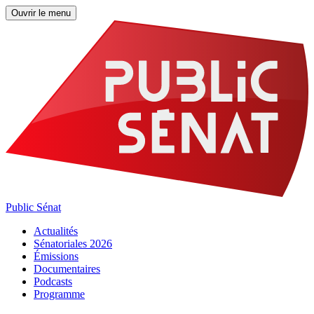
Ouvrir le menu
Public Sénat
Actualités
Sénatoriales 2026
Émissions
Documentaires
Podcasts
Programme