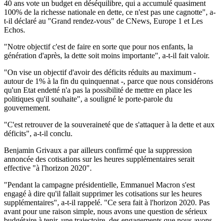
40 ans vote un budget en déséquilibre, qui a accumulé quasiment
100% de la richesse nationale en dette, ce n'est pas une cagnotte", a-
t-il déclaré au "Grand rendez-vous" de CNews, Europe 1 et Les
Echos.
"Notre objectif c'est de faire en sorte que pour nos enfants, la
génération d'après, la dette soit moins importante", a-t-il fait valoir.
"On vise un objectif d'avoir des déficits réduits au maximum -
autour de 1% à la fin du quinquennat -, parce que nous considérons
qu'un Etat endetté n'a pas la possibilité de mettre en place les
politiques qu'il souhaite", a souligné le porte-parole du
gouvernement.
"C'est retrouver de la souveraineté que de s'attaquer à la dette et aux
déficits", a-t-il conclu.
Benjamin Grivaux a par ailleurs confirmé que la suppression
annoncée des cotisations sur les heures supplémentaires serait
effective "à l'horizon 2020".
"Pendant la campagne présidentielle, Emmanuel Macron s'est
engagé à dire qu'il fallait supprimer les cotisations sur les heures
supplémentaires", a-t-il rappelé. "Ce sera fait à l'horizon 2020. Pas
avant pour une raison simple, nous avons une question de sérieux
budgétaire à tenir, une trajectoire, des engagements que nous avons