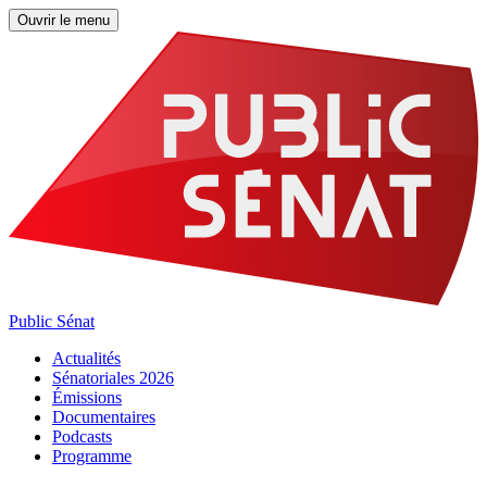
Ouvrir le menu
Public Sénat
Actualités
Sénatoriales 2026
Émissions
Documentaires
Podcasts
Programme