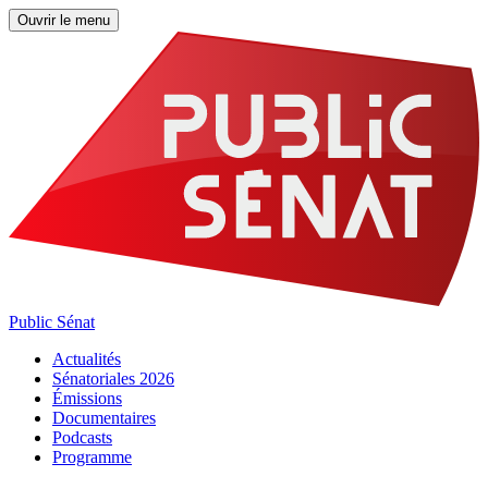
Ouvrir le menu
Public Sénat
Actualités
Sénatoriales 2026
Émissions
Documentaires
Podcasts
Programme