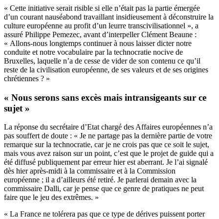
« Cette initiative serait risible si elle n’était pas la partie émergée
d’un courant nauséabond travaillant insidieusement à déconstruire la
culture européenne au profit d’un leurre transcivilisationnel », a
assuré Philippe Pemezec, avant d’interpeller Clément Beaune :
« Allons-nous longtemps continuer à nous laisser dicter notre
conduite et notre vocabulaire par la technocratie nocive de
Bruxelles, laquelle n’a de cesse de vider de son contenu ce qu’il
reste de la civilisation européenne, de ses valeurs et de ses origines
chrétiennes ? »
«
Nous serons sans excès mais intransigeants sur ce
sujet »
La réponse du secrétaire d’Etat chargé des Affaires européennes n’a
pas souffert de doute : « Je ne partage pas la dernière partie de votre
remarque sur la technocratie, car je ne crois pas que ce soit le sujet,
mais vous avez raison sur un point, c’est que le projet de guide qui a
été diffusé publiquement par erreur hier est aberrant. Je l’ai signalé
dès hier après-midi à la commissaire et à la Commission
européenne ; il a d’ailleurs été retiré. Je parlerai demain avec la
commissaire Dalli, car je pense que ce genre de pratiques ne peut
faire que le jeu des extrêmes. »
« La France ne tolérera pas que ce type de dérives puissent porter