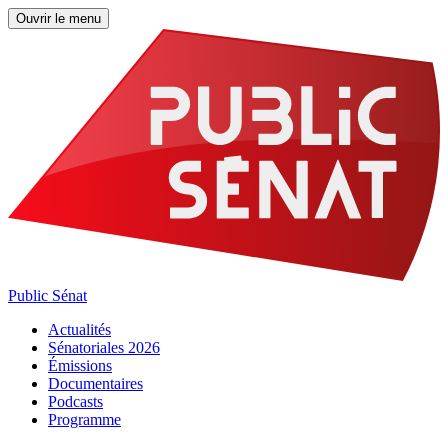
Ouvrir le menu
Public Sénat
Actualités
Sénatoriales 2026
Émissions
Documentaires
Podcasts
Programme