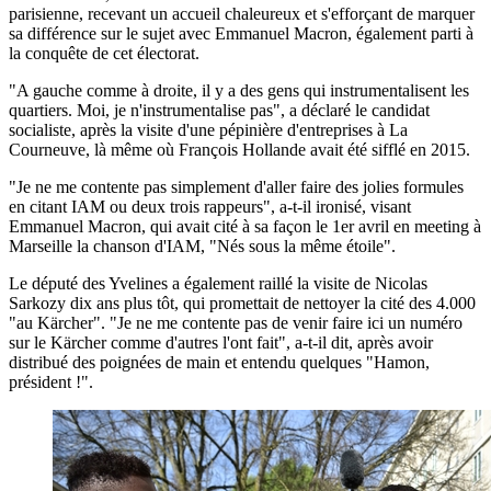
parisienne, recevant un accueil chaleureux et s'efforçant de marquer
sa différence sur le sujet avec Emmanuel Macron, également parti à
la conquête de cet électorat.
"A gauche comme à droite, il y a des gens qui instrumentalisent les
quartiers. Moi, je n'instrumentalise pas", a déclaré le candidat
socialiste, après la visite d'une pépinière d'entreprises à La
Courneuve, là même où François Hollande avait été sifflé en 2015.
"Je ne me contente pas simplement d'aller faire des jolies formules
en citant IAM ou deux trois rappeurs", a-t-il ironisé, visant
Emmanuel Macron, qui avait cité à sa façon le 1er avril en meeting à
Marseille la chanson d'IAM, "Nés sous la même étoile".
Le député des Yvelines a également raillé la visite de Nicolas
Sarkozy dix ans plus tôt, qui promettait de nettoyer la cité des 4.000
"au Kärcher". "Je ne me contente pas de venir faire ici un numéro
sur le Kärcher comme d'autres l'ont fait", a-t-il dit, après avoir
distribué des poignées de main et entendu quelques "Hamon,
président !".