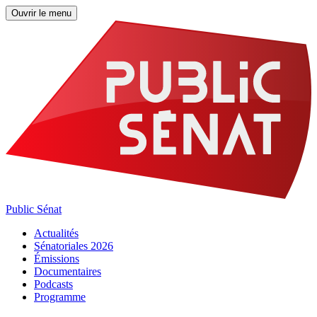
Ouvrir le menu
Public Sénat
Actualités
Sénatoriales 2026
Émissions
Documentaires
Podcasts
Programme