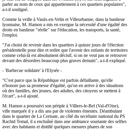
parler au nom de ceux qui appartiennent à ces quartiers populaires",
a-t-il souligné.
Comme la veille à Vaulx-en-Velin et Villeurbanne, dans la banlieue
lyonnaise, M. Hamon a mis en exergue la nécessité d'une égalité des
droits en banlieue "réelle" sur l'éducation, les transports, la santé,
l'emploi.
"J'ai choisi de revenir dans les quartiers à quinze jours de l'élection
présidentielle pour dire et redire que l'avenir des enfants de territoires
comme celui-là est absolument décisif, si on ne veut pas se retrouver
devant des désordres beaucoup plus graves demain", a-t-il expliqué.
- 'Barbecue solidaire' à l'Elysée -
"C'est parce que la République est parfois défaillante, qu'elle
n'honore pas sa promesse d'égalité, qu'on en arrive à des situations
où des familles, des jeunes, des adultes, des citoyens se mettent à
l'écart", a-t-il ajouté.
M. Hamon a poursuivi son périple à Villiers-le-Bel (Val-d'Oise),
ville marquée il y a dix ans par de violentes émeutes. Déambulant
dans le quartier de La Cerisaie, au côté du secrétaire national du PS
Rachid Temal, il a enchaîné dans une ambiance souriante des selfies
avec des habitants et distillé quelques mesures phares de son