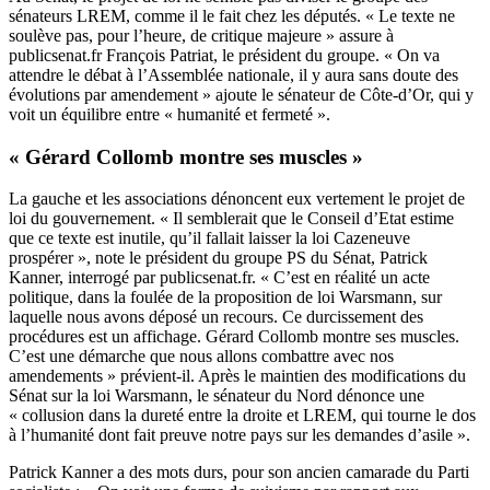
sénateurs LREM, comme il le fait chez les députés. « Le texte ne
soulève pas, pour l’heure, de critique majeure » assure à
publicsenat.fr François Patriat, le président du groupe. « On va
attendre le débat à l’Assemblée nationale, il y aura sans doute des
évolutions par amendement » ajoute le sénateur de Côte-d’Or, qui y
voit un équilibre entre « humanité et fermeté ».
« Gérard Collomb montre ses muscles »
La gauche et les associations dénoncent eux vertement le projet de
loi du gouvernement. « Il semblerait que le Conseil d’Etat estime
que ce texte est inutile, qu’il fallait laisser la loi Cazeneuve
prospérer », note le président du groupe PS du Sénat, Patrick
Kanner, interrogé par publicsenat.fr. « C’est en réalité un acte
politique, dans la foulée de la proposition de loi Warsmann, sur
laquelle nous avons déposé un recours. Ce durcissement des
procédures est un affichage. Gérard Collomb montre ses muscles.
C’est une démarche que nous allons combattre avec nos
amendements » prévient-il. Après le maintien des modifications du
Sénat sur la loi Warsmann, le sénateur du Nord dénonce une
« collusion dans la dureté entre la droite et LREM, qui tourne le dos
à l’humanité dont fait preuve notre pays sur les demandes d’asile ».
Patrick Kanner a des mots durs, pour son ancien camarade du Parti