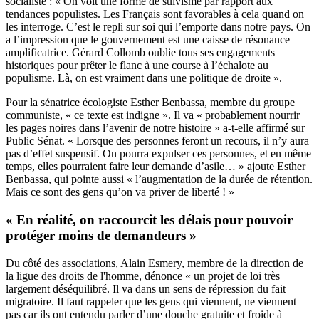
socialiste : « On voit une forme de suivisme par rapport aux
tendances populistes. Les Français sont favorables à cela quand on
les interroge. C’est le repli sur soi qui l’emporte dans notre pays. On
a l’impression que le gouvernement est une caisse de résonance
amplificatrice. Gérard Collomb oublie tous ses engagements
historiques pour prêter le flanc à une course à l’échalote au
populisme. Là, on est vraiment dans une politique de droite ».
Pour la sénatrice écologiste Esther Benbassa, membre du groupe
communiste, « ce texte est indigne ». Il va « probablement nourrir
les pages noires dans l’avenir de notre histoire » a-t-elle affirmé sur
Public Sénat. « Lorsque des personnes feront un recours, il n’y aura
pas d’effet suspensif. On pourra expulser ces personnes, et en même
temps, elles pourraient faire leur demande d’asile… » ajoute Esther
Benbassa, qui pointe aussi « l’augmentation de la durée de rétention.
Mais ce sont des gens qu’on va priver de liberté ! »
« En réalité, on raccourcit les délais pour pouvoir
protéger moins de demandeurs »
Du côté des associations, Alain Esmery, membre de la direction de
la ligue des droits de l'homme, dénonce « un projet de loi très
largement déséquilibré. Il va dans un sens de répression du fait
migratoire. Il faut rappeler que les gens qui viennent, ne viennent
pas car ils ont entendu parler d’une douche gratuite et froide à