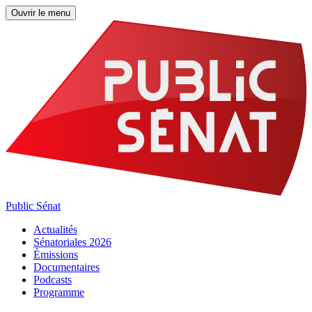
Ouvrir le menu
Public Sénat
Actualités
Sénatoriales 2026
Émissions
Documentaires
Podcasts
Programme