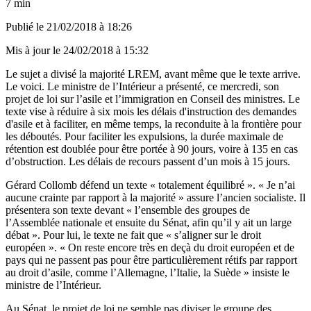
7 min
Publié le
21/02/2018 à 18:26
Mis à jour le
24/02/2018 à 15:32
Le sujet a divisé la majorité LREM, avant même que le texte arrive.
Le voici. Le ministre de l’Intérieur a présenté, ce mercredi, son
projet de loi sur l’asile et l’immigration en Conseil des ministres. Le
texte vise à réduire à six mois les délais d'instruction des demandes
d'asile et à faciliter, en même temps, la reconduite à la frontière pour
les déboutés. Pour faciliter les expulsions, la durée maximale de
rétention est doublée pour être portée à 90 jours, voire à 135 en cas
d’obstruction. Les délais de recours passent d’un mois à 15 jours.
Gérard Collomb défend un texte « totalement équilibré ». « Je n’ai
aucune crainte par rapport à la majorité » assure l’ancien socialiste. Il
présentera son texte devant « l’ensemble des groupes de
l’Assemblée nationale et ensuite du Sénat, afin qu’il y ait un large
débat ». Pour lui, le texte ne fait que « s’aligner sur le droit
européen ». « On reste encore très en deçà du droit européen et de
pays qui ne passent pas pour être particulièrement rétifs par rapport
au droit d’asile, comme l’Allemagne, l’Italie, la Suède » insiste le
ministre de l’Intérieur.
Au Sénat, le projet de loi ne semble pas diviser le groupe des