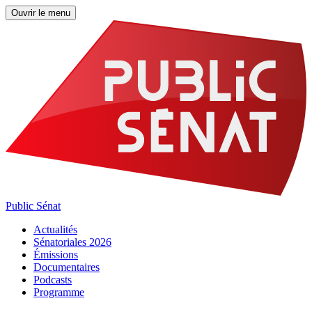
Ouvrir le menu
Public Sénat
Actualités
Sénatoriales 2026
Émissions
Documentaires
Podcasts
Programme