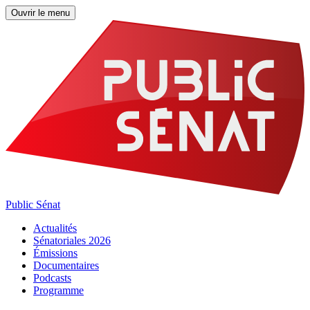
Ouvrir le menu
Public Sénat
Actualités
Sénatoriales 2026
Émissions
Documentaires
Podcasts
Programme