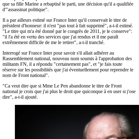
que sa fille Marine a rebaptisé le parti, une décision qu'il a qualifiée
d'"assassinat politique".
Il a par ailleurs estimé sur France Inter qu'il conservait le titre de
président d'honneur: il n'est "pas tout à fait supprimé", a-t-il estimé.
"Le titre qui m'a été donné par le congrès de 2011, je le conserve":
"il l'a été en vertu des services que j'ai rendus et il me paraît
extrêmement difficile de me le retirer", a-t-il tranché.
Interrogé sur France Inter pour savoir s'il allait adhérer au
Rassemblement national, nouveau nom soumis à l'approbation des
militants FN, il a répondu "certainement pas", et "je fais toute
réserve sur les possibilités que j'ai éventuellement pour reprendre le
nom de Front national".
"Ca veut dire que si Mme Le Pen abandonne le titre de Front
national je crois que j'ai plus le droit que quiconque à en user si j'ose
dire", a-t-il ajouté.