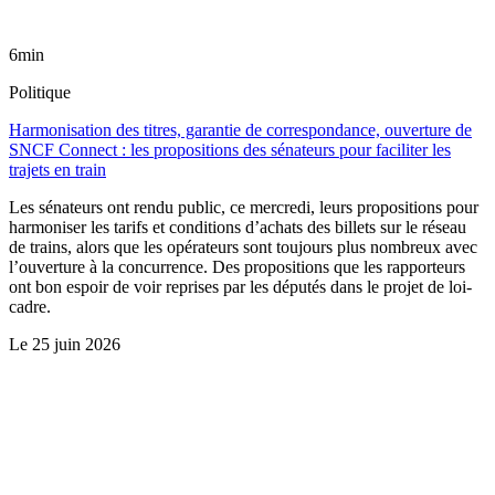
6min
Politique
Harmonisation des titres, garantie de correspondance, ouverture de
SNCF Connect : les propositions des sénateurs pour faciliter les
trajets en train
Les sénateurs ont rendu public, ce mercredi, leurs propositions pour
harmoniser les tarifs et conditions d’achats des billets sur le réseau
de trains, alors que les opérateurs sont toujours plus nombreux avec
l’ouverture à la concurrence. Des propositions que les rapporteurs
ont bon espoir de voir reprises par les députés dans le projet de loi-
cadre.
Le
25 juin 2026