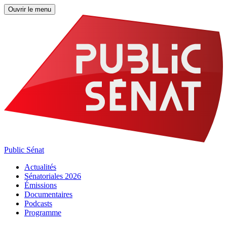
Ouvrir le menu
Public Sénat
Actualités
Sénatoriales 2026
Émissions
Documentaires
Podcasts
Programme