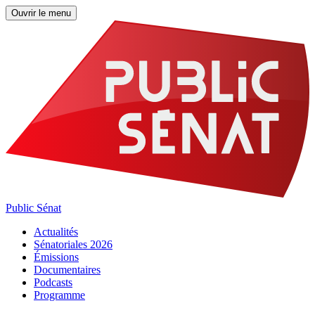
Ouvrir le menu
Public Sénat
Actualités
Sénatoriales 2026
Émissions
Documentaires
Podcasts
Programme