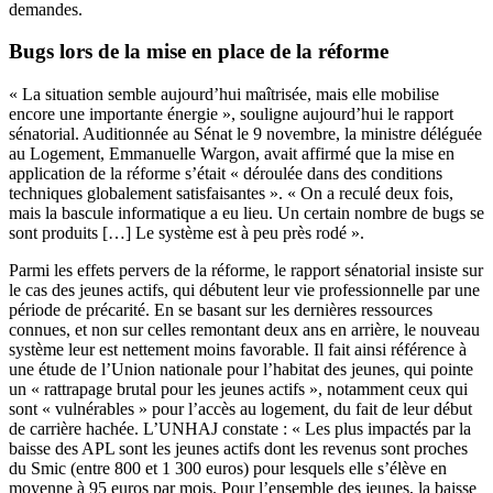
demandes.
Bugs lors de la mise en place de la réforme
« La situation semble aujourd’hui maîtrisée, mais elle mobilise
encore une importante énergie », souligne aujourd’hui le rapport
sénatorial.
Auditionnée au Sénat le 9 novembre
, la ministre déléguée
au Logement, Emmanuelle Wargon, avait affirmé que la mise en
application de la réforme s’était « déroulée dans des conditions
techniques globalement satisfaisantes ». « On a reculé deux fois,
mais la bascule informatique a eu lieu. Un certain nombre de bugs se
sont produits […] Le système est à peu près rodé ».
Parmi les effets pervers de la réforme, le rapport sénatorial insiste sur
le cas des jeunes actifs, qui débutent leur vie professionnelle par une
période de précarité. En se basant sur les dernières ressources
connues, et non sur celles remontant deux ans en arrière, le nouveau
système leur est nettement moins favorable. Il fait ainsi référence à
une
étude de l’Union nationale pour l’habitat des jeunes
, qui pointe
un « rattrapage brutal pour les jeunes actifs », notamment ceux qui
sont « vulnérables » pour l’accès au logement, du fait de leur début
de carrière hachée. L’UNHAJ constate : « Les plus impactés par la
baisse des APL sont les jeunes actifs dont les revenus sont proches
du Smic (entre 800 et 1 300 euros) pour lesquels elle s’élève en
moyenne à 95 euros par mois. Pour l’ensemble des jeunes, la baisse