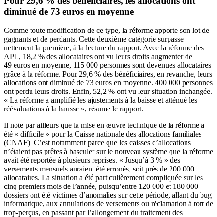
Pour 29,6 % des bénéficiaires, les allocations ont
diminué de 73 euros en moyenne
Comme toute modification de ce type, la réforme apporte son lot de
gagnants et de perdants. Cette deuxième catégorie surpasse
nettement la première, à la lecture du rapport. Avec la réforme des
APL, 18,2 % des allocataires ont vu leurs droits augmenter de
49 euros en moyenne, 115 000 personnes sont devenues allocataires
grâce à la réforme. Pour 29,6 % des bénéficiaires, en revanche, leurs
allocations ont diminué de 73 euros en moyenne. 400 000 personnes
ont perdu leurs droits. Enfin, 52,2 % ont vu leur situation inchangée.
« La réforme a amplifié les ajustements à la baisse et atténué les
réévaluations à la hausse », résume le rapport.
Il note par ailleurs que la mise en œuvre technique de la réforme a
été « difficile » pour la Caisse nationale des allocations familiales
(CNAF). C’est notamment parce que les caisses d’allocations
n’étaient pas prêtes à basculer sur le nouveau système que la réforme
avait été reportée à plusieurs reprises. « Jusqu’à 3 % » des
versements mensuels auraient été erronés, soit près de 200 000
allocataires. La situation a été particulièrement compliquée
sur les
cinq premiers mois de l’année
, puisqu’entre 120 000 et 180 000
dossiers ont été victimes d’anomalies sur cette période, allant du bug
informatique, aux annulations de versements ou réclamation à tort de
trop-perçus, en passant par l’allongement du traitement des