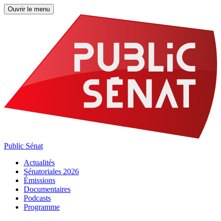
Ouvrir le menu
Public Sénat
Actualités
Sénatoriales 2026
Émissions
Documentaires
Podcasts
Programme