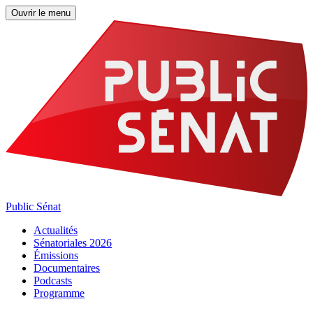
Ouvrir le menu
Public Sénat
Actualités
Sénatoriales 2026
Émissions
Documentaires
Podcasts
Programme