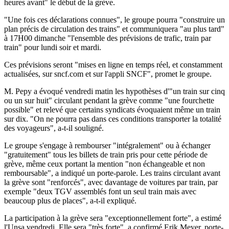
heures avant" le début de la grève.
"Une fois ces déclarations connues", le groupe pourra "construire un
plan précis de circulation des trains" et communiquera "au plus tard"
à 17H00 dimanche "l'ensemble des prévisions de trafic, train par
train" pour lundi soir et mardi.
Ces prévisions seront "mises en ligne en temps réel, et constamment
actualisées, sur sncf.com et sur l'appli SNCF", promet le groupe.
M. Pepy a évoqué vendredi matin les hypothèses d'"un train sur cinq
ou un sur huit" circulant pendant la grève comme "une fourchette
possible" et relevé que certains syndicats évoquaient même un train
sur dix. "On ne pourra pas dans ces conditions transporter la totalité
des voyageurs", a-t-il souligné.
Le groupe s'engage à rembourser "intégralement" ou à échanger
"gratuitement" tous les billets de train pris pour cette période de
grève, même ceux portant la mention "non échangeable et non
remboursable", a indiqué un porte-parole. Les trains circulant avant
la grève sont "renforcés", avec davantage de voitures par train, par
exemple "deux TGV assemblés font un seul train mais avec
beaucoup plus de places", a-t-il expliqué.
La participation à la grève sera "exceptionnellement forte", a estimé
l'Unsa vendredi. Elle sera "très forte", a confirmé Erik Meyer, porte-