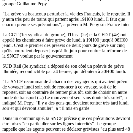
groupe Guillaume Pepy.
"La grève va beaucoup perturber la vie des Français, je le regrette. Il
y aura très peu de trains qui partent après 19H00 lundi. Il faut que
chacun prenne ses précautions", a prévenu M. Pepy sur France Inter.
La CGT (1er syndicat du groupe), l'Unsa (2e) et la CFDT (4e) ont
appelé les cheminots à faire grève de lundi à 19H00 jusqu'à 08H00
jeudi. C'est le premier des préavis de deux jours de grève sur cinq
qu'ils pourraient déposer jusqu'à fin juin pour contrer la réforme de
la SNCF voulue par le gouvernement.
SUD Rail (3e syndicat) a déposé de son côté un préavis de grève
illimitée, reconductible par 24 heures, qui débutera à 20H00 lundi.
"La SNCF recommande à chacun des voyageurs qui avaient prévu
de voyager lundi soir, soit de renoncer à ce voyage, soit de le
reporter, soit au contraire de rentrer plus tôt, soit de choisir un autre
mode de transport (...) Le mouvement sera sans doute très suivi", a
indiqué M. Pepy. "Il y a des gens qui devaient rentrer très tard lundi
soir et qui devront annuler", a-t-il mis en garde.
Dans un communiqué, la SNCF précise que ces précautions devront
être prises "en particulier sur les lignes Intercités". Le groupe
rappelle que les agents peuvent se déclarer grévistes "au plus tard 48