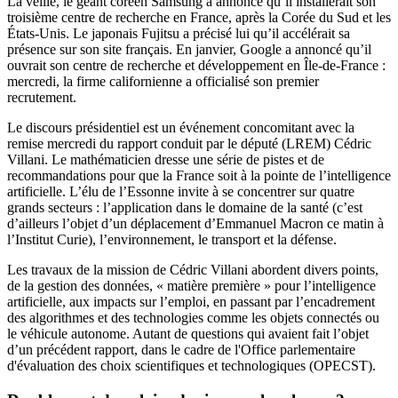
La veille, le géant coréen Samsung a annoncé qu’il installerait son
troisième centre de recherche en France, après la Corée du Sud et les
États-Unis. Le japonais Fujitsu a précisé lui qu’il accélérait sa
présence sur son site français. En janvier, Google a annoncé qu’il
ouvrait son centre de recherche et développement en Île-de-France :
mercredi, la firme californienne a
officialisé son premier
recrutement
.
Le discours présidentiel est un événement concomitant avec la
remise mercredi du rapport conduit par le député (LREM) Cédric
Villani. Le mathématicien dresse une série de pistes et de
recommandations pour que la France soit à la pointe de l’intelligence
artificielle. L’élu de l’Essonne invite à se concentrer sur quatre
grands secteurs : l’application dans le domaine de la santé (c’est
d’ailleurs l’objet d’un déplacement d’Emmanuel Macron ce matin à
l’Institut Curie), l’environnement, le transport et la défense.
Les travaux de la mission de Cédric Villani abordent divers points,
de la gestion des données, « matière première » pour l’intelligence
artificielle, aux impacts sur l’emploi, en passant par l’encadrement
des algorithmes et des technologies comme les objets connectés ou
le véhicule autonome. Autant de questions qui avaient fait l’objet
d’un précédent rapport, dans le cadre de l'Office parlementaire
d'évaluation des choix scientifiques et technologiques (OPECST).