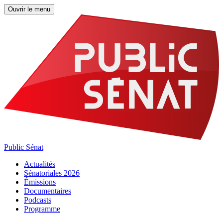
Ouvrir le menu
Public Sénat
Actualités
Sénatoriales 2026
Émissions
Documentaires
Podcasts
Programme