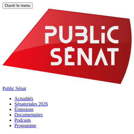
Ouvrir le menu
Public Sénat
Actualités
Sénatoriales 2026
Émissions
Documentaires
Podcasts
Programme