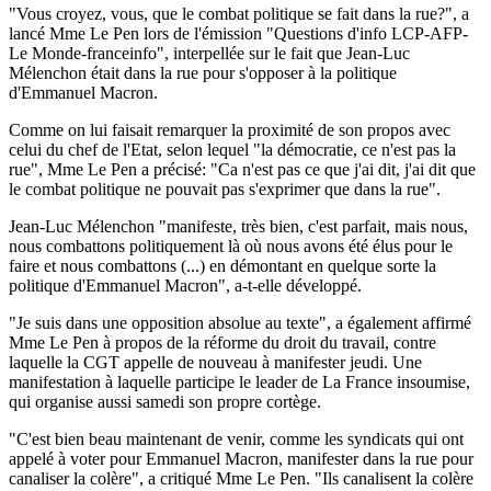
"Vous croyez, vous, que le combat politique se fait dans la rue?", a
lancé Mme Le Pen lors de l'émission "Questions d'info LCP-AFP-
Le Monde-franceinfo", interpellée sur le fait que Jean-Luc
Mélenchon était dans la rue pour s'opposer à la politique
d'Emmanuel Macron.
Comme on lui faisait remarquer la proximité de son propos avec
celui du chef de l'Etat, selon lequel "la démocratie, ce n'est pas la
rue", Mme Le Pen a précisé: "Ca n'est pas ce que j'ai dit, j'ai dit que
le combat politique ne pouvait pas s'exprimer que dans la rue".
Jean-Luc Mélenchon "manifeste, très bien, c'est parfait, mais nous,
nous combattons politiquement là où nous avons été élus pour le
faire et nous combattons (...) en démontant en quelque sorte la
politique d'Emmanuel Macron", a-t-elle développé.
"Je suis dans une opposition absolue au texte", a également affirmé
Mme Le Pen à propos de la réforme du droit du travail, contre
laquelle la CGT appelle de nouveau à manifester jeudi. Une
manifestation à laquelle participe le leader de La France insoumise,
qui organise aussi samedi son propre cortège.
"C'est bien beau maintenant de venir, comme les syndicats qui ont
appelé à voter pour Emmanuel Macron, manifester dans la rue pour
canaliser la colère", a critiqué Mme Le Pen. "Ils canalisent la colère