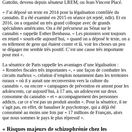
Gattolin, devenu depuis sénateur LREM, ou Jean-Vincent Placé.
« J’ai déposé un texte en 2014 pour la légalisation contrôlée du
cannabis. Il a été examiné en 2015 en séance (et rejeté, ndlr). Et en
2016, on a organisé un très grand colloque avec de grands
spécialistes américains. On a été précurseur au Sénat sur le
cannabis » rappelle Esther Benbassa. « Les pionniers sont toujours
en retard » sourit-elle aujourd’hui, « quand on a déposé le texte, on a
eu tellement de gens qui étaient contre et là, voir les choses un peu
se dégager me semble très positif. C’est une cause très importante
pour moi ».
La sénatrice de Paris rappelle les avantages d’une légalisation :
« Rentrées fiscales très importantes », « une façon de combattre les
circuits mafieux », création d’emplois notamment dans les territoires
ruraux « où il y aurait une reconversion vers la culture du
cannabis », ou encore « campagnes de prévention en amont pour les
adolescents, car aujourd’hui, à 17 ans, un adolescent sur deux
consomme du cannabis » et « accompagnement des personnes
addicts, car ce n’est pas un produit anodin ». Pour la sénatrice, il ne
s’agit pas, en effet, de banaliser le psychotrope, qui a déjà été
consommé au moins une fois par « 17 millions de Français, alors
que nous sommes le pays le plus répressif ».
« Risques majeurs de schizophrénie chez les