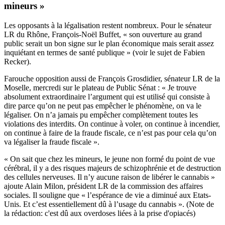
mineurs »
Les opposants à la légalisation restent nombreux. Pour le sénateur
LR du Rhône, François-Noël Buffet, « son ouverture au grand
public serait un bon signe sur le plan économique mais serait assez
inquiétant en termes de santé publique » (voir le sujet de Fabien
Recker).
Farouche opposition aussi de François Grosdidier, sénateur LR de la
Moselle, mercredi sur le plateau de Public Sénat : « Je trouve
absolument extraordinaire l’argument qui est utilisé qui consiste à
dire parce qu’on ne peut pas empêcher le phénomène, on va le
légaliser. On n’a jamais pu empêcher complètement toutes les
violations des interdits. On continue à voler, on continue à incendier,
on continue à faire de la fraude fiscale, ce n’est pas pour cela qu’on
va légaliser la fraude fiscale ».
« On sait que chez les mineurs, le jeune non formé du point de vue
cérébral, il y a des risques majeurs de schizophrénie et de destruction
des cellules nerveuses. Il n’y aucune raison de libérer le cannabis »
ajoute Alain Milon, président LR de la commission des affaires
sociales. Il souligne que « l’espérance de vie a diminué aux Etats-
Unis. Et c’est essentiellement dû à l’usage du cannabis ». (Note de
la rédaction: c'est dû aux overdoses liées à la prise d'opiacés)