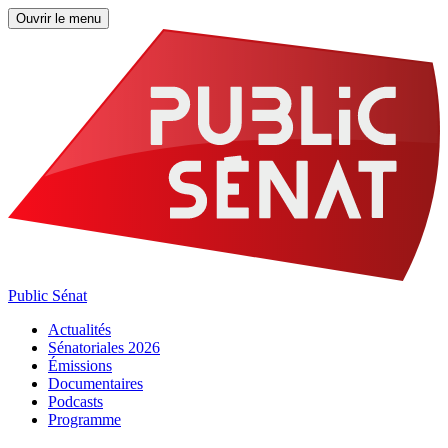
Ouvrir le menu
Public Sénat
Actualités
Sénatoriales 2026
Émissions
Documentaires
Podcasts
Programme