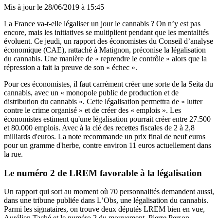
Mis à jour le
28/06/2019 à 15:45
La France va-t-elle légaliser un jour le cannabis ? On n’y est pas
encore, mais les initiatives se multiplient pendant que les mentalités
évoluent. Ce jeudi, un rapport des économistes du Conseil d’analyse
économique (CAE), rattaché à Matignon, préconise la légalisation
du cannabis. Une manière de « reprendre le contrôle » alors que la
répression a fait la preuve de son « échec ».
Pour ces économistes, il faut carrément créer une sorte de la Seita du
cannabis, avec un « monopole public de production et de
distribution du cannabis ». Cette légalisation permettra de « lutter
contre le crime organisé » et de créer des « emplois ». Les
économistes estiment qu'une légalisation pourrait créer entre 27.500
et 80.000 emplois. Avec à la clé des recettes fiscales de 2 à 2,8
milliards d'euros. La note recommande un prix final de neuf euros
pour un gramme d'herbe, contre environ 11 euros actuellement dans
la rue.
Le numéro 2 de LREM favorable à la légalisation
Un rapport qui sort au moment où 70 personnalités demandent aussi,
dans une tribune publiée dans
L’Obs
, une légalisation du cannabis.
Parmi les signataires, on trouve deux députés LREM bien en vue,
Aurélien Taché et le numéro 2 du mouvement, Pierre Person.