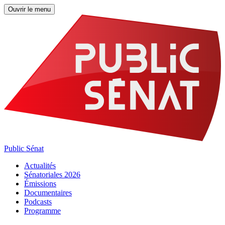
Ouvrir le menu
Public Sénat
Actualités
Sénatoriales 2026
Émissions
Documentaires
Podcasts
Programme