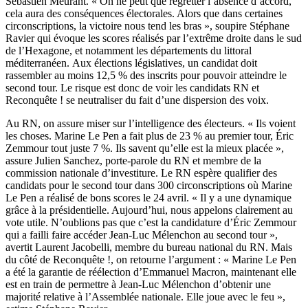
Sébastien Meurant. « On ne peut que regretter l’absence d’accord,
cela aura des conséquences électorales. Alors que dans certaines
circonscriptions, la victoire nous tend les bras », soupire Stéphane
Ravier qui évoque les scores réalisés par l’extrême droite dans le sud
de l’Hexagone, et notamment les départements du littoral
méditerranéen. Aux élections législatives, un candidat doit
rassembler au moins 12,5 % des inscrits pour pouvoir atteindre le
second tour. Le risque est donc de voir les candidats RN et
Reconquête ! se neutraliser du fait d’une dispersion des voix.
Au RN, on assure miser sur l’intelligence des électeurs. « Ils voient
les choses. Marine Le Pen a fait plus de 23 % au premier tour, Éric
Zemmour tout juste 7 %. Ils savent qu’elle est la mieux placée »,
assure Julien Sanchez, porte-parole du RN et membre de la
commission nationale d’investiture. Le RN espère qualifier des
candidats pour le second tour dans 300 circonscriptions où Marine
Le Pen a réalisé de bons scores le 24 avril. « Il y a une dynamique
grâce à la présidentielle. Aujourd’hui, nous appelons clairement au
vote utile. N’oublions pas que c’est la candidature d’Éric Zemmour
qui a failli faire accéder Jean-Luc Mélenchon au second tour »,
avertit Laurent Jacobelli, membre du bureau national du RN. Mais
du côté de Reconquête !, on retourne l’argument : « Marine Le Pen
a été la garantie de réélection d’Emmanuel Macron, maintenant elle
est en train de permettre à Jean-Luc Mélenchon d’obtenir une
majorité relative à l’Assemblée nationale. Elle joue avec le feu »,