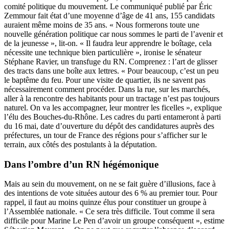
comité politique du mouvement. Le communiqué publié par Éric
Zemmour fait état d’une moyenne d’âge de 41 ans, 155 candidats
auraient même moins de 35 ans. « Nous formerons toute une
nouvelle génération politique car nous sommes le parti de l’avenir et
de la jeunesse », lit-on. « Il faudra leur apprendre le boîtage, cela
nécessite une technique bien particulière », ironise le sénateur
Stéphane Ravier, un transfuge du RN. Comprenez : l’art de glisser
des tracts dans une boîte aux lettres. « Pour beaucoup, c’est un peu
le baptême du feu. Pour une visite de quartier, ils ne savent pas
nécessairement comment procéder. Dans la rue, sur les marchés,
aller à la rencontre des habitants pour un tractage n’est pas toujours
naturel. On va les accompagner, leur montrer les ficelles », explique
l’élu des Bouches-du-Rhône. Les cadres du parti entameront à parti
du 16 mai, date d’ouverture du dépôt des candidatures auprès des
préfectures, un tour de France des régions pour s’afficher sur le
terrain, aux côtés des postulants à la députation.
Dans l’ombre d’un RN hégémonique
Mais au sein du mouvement, on ne se fait guère d’illusions, face à
des intentions de vote situées autour des 6 % au premier tour. Pour
rappel, il faut au moins quinze élus pour constituer un groupe à
l’Assemblée nationale. « Ce sera très difficile. Tout comme il sera
difficile pour Marine Le Pen d’avoir un groupe conséquent », estime