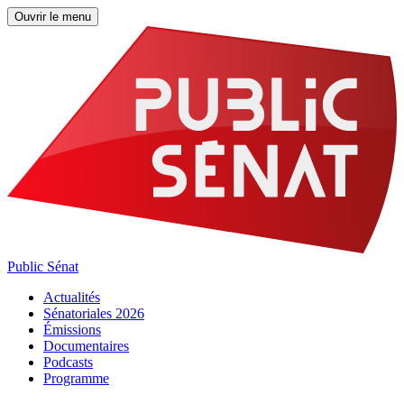
Ouvrir le menu
Public Sénat
Actualités
Sénatoriales 2026
Émissions
Documentaires
Podcasts
Programme