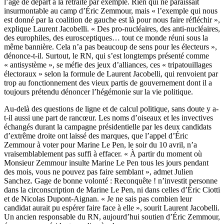
l’âge de départ à la retraite par exemple. Rien qui ne paraissait
insurmontable au camp d’Éric Zemmour, mais «
l’exemple qui nous
est donné par la coalition de gauche
est là pour nous faire réfléchir »,
explique Laurent Jacobelli. « Des pro-nucléaires, des anti-nucléaires,
des europhiles, des eurosceptiques… tout ce monde réuni sous la
même bannière. Cela n’a pas beaucoup de sens pour les électeurs »,
dénonce-t-il. Surtout, le RN, qui s’est longtemps présenté comme
« antisystème », se méfie des jeux d’alliances, ces « tripatouillages
électoraux » selon la formule de Laurent Jacobelli, qui renvoient par
trop au fonctionnement des vieux partis de gouvernement dont il a
toujours prétendu dénoncer l’hégémonie sur la vie politique.
Au-delà des questions de ligne et de calcul politique, sans doute y a-
t-il aussi une part de rancœur. Les noms d’oiseaux et les invectives
échangés durant la campagne présidentielle par les deux candidats
d’extrême droite ont laissé des marques, que l’appel d’Éric
Zemmour à voter pour Marine Le Pen, le soir du 10 avril, n’a
vraisemblablement pas suffi à effacer. « À partir du moment où
Monsieur Zemmour insulte Marine Le Pen tous les jours pendant
des mois, vous ne pouvez pas faire semblant », admet Julien
Sanchez. Gage de bonne volonté : Reconquête ! n’investit personne
dans la circonscription de Marine Le Pen, ni dans celles d’Éric Ciotti
et de Nicolas Dupont-Aignan. « Je ne sais pas combien leur
candidat aurait pu espérer faire face à elle », sourit Laurent Jacobelli.
Un ancien responsable du RN, aujourd’hui soutien d’Éric Zemmour,