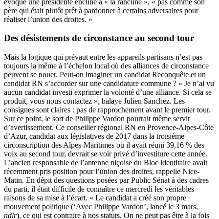
évoque une présidente encline à « la rancune », « pas comme son
père qui était plutôt prêt à pardonner à certains adversaires pour
réaliser l’union des droites. »
Des désistements de circonstance au second tour
Mais la logique qui prévaut entre les appareils partisans n’est pas
toujours la même à l’échelon local où des alliances de circonstance
peuvent se nouer. Peut-on imaginer un candidat Reconquête et un
candidat RN s’accorder sur une candidature commune ? « Je n’ai vu
aucun candidat investi exprimer la volonté d’une alliance. Si cela se
produit, vous nous contactez », balaye Julien Sanchez. Les
consignes sont claires : pas de rapprochement avant le premier tour.
Sur ce point, le sort de Philippe Vardon pourrait même servir
d’avertissement. Ce conseiller régional RN en Provence-Alpes-Côte
d’Azur, candidat aux législatives de 2017 dans la troisième
circonscription des Alpes-Maritimes où il avait réuni 39,16 % des
voix au second tour, devrait se voir privé d’investiture cette année.
L’ancien responsable de l’antenne niçoise du Bloc identitaire avait
récemment pris position pour l’union des droites, rappelle
Nice-
Matin
. En dépit des questions posées par Public Sénat à des cadres
du parti, il était difficile de connaître ce mercredi les véritables
raisons de sa mise à l’écart. « Le candidat a créé son propre
mouvement politique (‘Avec Philippe Vardon’, lancé le 3 mars,
ndlr
), ce qui est contraire à nos statuts. On ne peut pas être à la fois