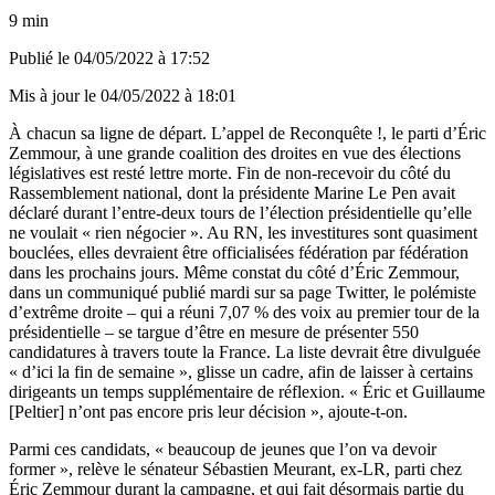
9 min
Publié le
04/05/2022 à 17:52
Mis à jour le
04/05/2022 à 18:01
À chacun sa ligne de départ. L’appel de Reconquête !, le parti d’Éric
Zemmour, à
une grande coalition des droites en vue des élections
législatives
est resté lettre morte. Fin de non-recevoir du côté du
Rassemblement national, dont la présidente Marine Le Pen avait
déclaré durant l’entre-deux tours de l’élection présidentielle qu’elle
ne voulait « rien négocier ». Au RN, les investitures sont quasiment
bouclées, elles devraient être officialisées fédération par fédération
dans les prochains jours. Même constat du côté d’Éric Zemmour,
dans un communiqué publié mardi sur sa page Twitter, le polémiste
d’extrême droite – qui a réuni 7,07 % des voix au premier tour de la
présidentielle – se targue d’être en mesure de présenter 550
candidatures à travers toute la France. La liste devrait être divulguée
« d’ici la fin de semaine », glisse un cadre, afin de laisser à certains
dirigeants un temps supplémentaire de réflexion. « Éric et Guillaume
[Peltier] n’ont pas encore pris leur décision », ajoute-t-on.
Parmi ces candidats, « beaucoup de jeunes que l’on va devoir
former », relève le sénateur Sébastien Meurant, ex-LR, parti chez
Éric Zemmour durant la campagne, et qui fait désormais partie du