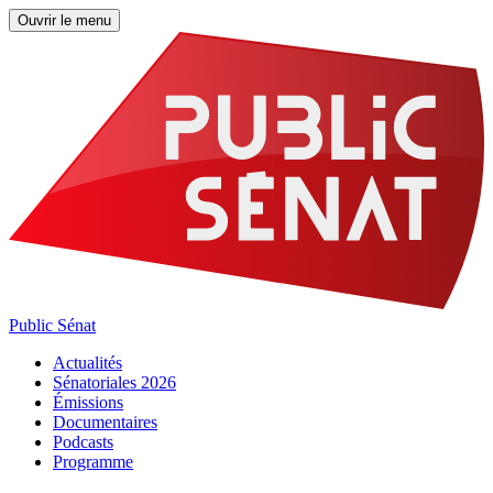
Ouvrir le menu
Public Sénat
Actualités
Sénatoriales 2026
Émissions
Documentaires
Podcasts
Programme