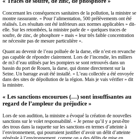
« Traces de soufre, de zinc, de phosphore »
Concernant les conséquences sanitaires de la pollution, la ministre se
montre rassurante. « Pour l’alimentation, 500 prélèvements ont été
réalisés. Les résultats ont été inférieurs aux normes applicables » dit-
elle. Sur les retombées, la ministre parle de « quelques traces de
soufre, de zinc, de phosphore » mais « leur très faible concentration
ne nécessite pas de mesure particulière ».
Quant au devenir de l’eau polluée de la darse, elle n’est en revanche
pas capable de répondre clairement. Lors de l’incendie, les milliers
de m3 d’eau utilisés par les pompiers se sont retrouvés dans un
bassin du port de Rouen, la darse, qui donne directement sur la
Seine. Un barrage avait été installé. « L’eau collectée a été envoyée
dans des sites de dépollution de la région. Mais je vais vérifier » dit
la ministre.
« Les sanctions encourues (…) sont insuffisantes au
regard de l’ampleur du préjudice »
Lors de son audition, la ministre a évoqué la création de nouvelles
sanctions sur le volet responsabilité. « Je pense qu’il y a peut-être
des trous dans la raquette sur les sanctions en termes d’atteinte à
l’environnement, qui pourraient justifier d’avoir un délit d’atteinte
générale à l’environnement, comme on a des délits de mise en