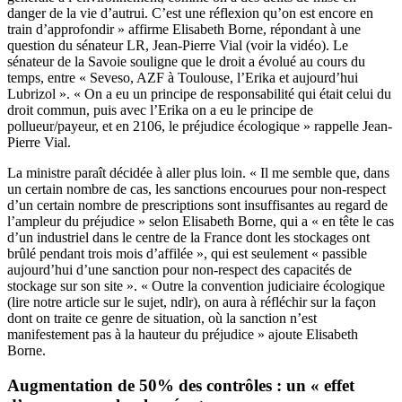
danger de la vie d’autrui. C’est une réflexion qu’on est encore en
train d’approfondir » affirme Elisabeth Borne, répondant à une
question du sénateur LR, Jean-Pierre Vial (voir la vidéo). Le
sénateur de la Savoie souligne que le droit a évolué au cours du
temps, entre « Seveso, AZF à Toulouse, l’Erika et aujourd’hui
Lubrizol ». « On a eu un principe de responsabilité qui était celui du
droit commun, puis avec l’Erika on a eu le principe de
pollueur/payeur, et en 2106, le préjudice écologique » rappelle Jean-
Pierre Vial.
La ministre paraît décidée à aller plus loin. « Il me semble que, dans
un certain nombre de cas, les sanctions encourues pour non-respect
d’un certain nombre de prescriptions sont insuffisantes au regard de
l’ampleur du préjudice » selon Elisabeth Borne, qui a « en tête le cas
d’un industriel dans le centre de la France dont les stockages ont
brûlé pendant trois mois d’affilée », qui est seulement « passible
aujourd’hui d’une sanction pour non-respect des capacités de
stockage sur son site ». « Outre la convention judiciaire écologique
(
lire notre article
sur le sujet, ndlr), on aura à réfléchir sur la façon
dont on traite ce genre de situation, où la sanction n’est
manifestement pas à la hauteur du préjudice » ajoute Elisabeth
Borne.
Augmentation de 50% des contrôles : un « effet