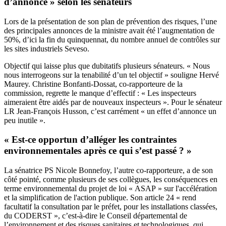
d’annonce » selon les sénateurs
Lors de la présentation de son plan de prévention des risques, l’une
des principales annonces de la ministre avait été l’augmentation de
50%, d’ici la fin du quinquennat, du nombre annuel de contrôles sur
les sites industriels Seveso.
Objectif qui laisse plus que dubitatifs plusieurs sénateurs. « Nous
nous interrogeons sur la tenabilité d’un tel objectif » souligne Hervé
Maurey. Christine Bonfanti-Dossat, co-rapporteure de la
commission, regrette le manque d’effectif : « Les inspecteurs
aimeraient être aidés par de nouveaux inspecteurs ». Pour le sénateur
LR Jean-François Husson, c’est carrément « un effet d’annonce un
peu inutile ».
« Est-ce opportun d’alléger les contraintes
environnementales après ce qui s’est passé ? »
La sénatrice PS Nicole Bonnefoy, l’autre co-rapporteure, a de son
côté pointé, comme plusieurs de ses collègues, les conséquences en
terme environnemental du projet de loi « ASAP » sur l'accélération
et la simplification de l'action publique. Son article 24 « rend
facultatif la consultation par le préfet, pour les installations classées,
du CODERST », c’est-à-dire le Conseil départemental de
l’environnement et des risques sanitaires et technologiques, qui