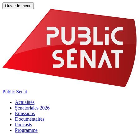
Ouvrir le menu
Public Sénat
Actualités
Sénatoriales 2026
Émissions
Documentaires
Podcasts
Programme