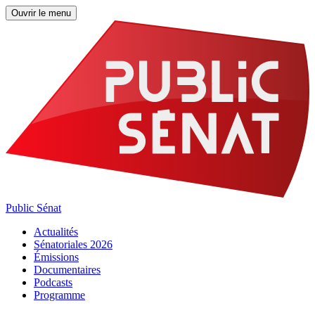
Ouvrir le menu
Public Sénat
Actualités
Sénatoriales 2026
Émissions
Documentaires
Podcasts
Programme