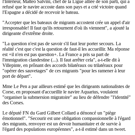
l'Intérieur, Matteo Salvini, chef de la Ligue alliée de son parti, qui a
refusé que le navire accoste dans son pays et a crié victoire quand
l'Espagne a décidé de recevoir le bateau.
"Accepter que les bateaux de migrants accostent crée un appel d'air
irresponsable! Il faut qu'ils retournent d'où ils viennent", a ajouté la
dirigeante d'extrême droite.
"La question n'est pas de savoir s'il faut leur porter secours. La
réalité c'est que c'est la question de faut-il les accueillir. Ma réponse
est +il n'en est pas question+. La France a pris sa part de
l'immigration clandestine (...). Il faut arrêter cela", a-t-elle dit à
Villepinte, en prônant des accords bilatéraux ou trilatéraux pour
"opérer des sauvetages" de ces migrants "pour les ramener à leur
port de départ".
Mme Le Pen a par ailleurs estimé que les dirigeants nationalistes de
Corse, en proposant d'accueillir le navire Aquarius, voulaient
"organiser la submersion migratoire" au lieu de défendre "l'identité"
des Corses.
Le député FN du Gard Gilbert Collard a dénoncé un "piège
émotionnel". "Secourir est une obligation compassionnelle à l'égard
des migrants, renvoyer est un devoir humanitaire et de survie à
l'égard des populations européennes", a-t-il estimé dans un tweet.