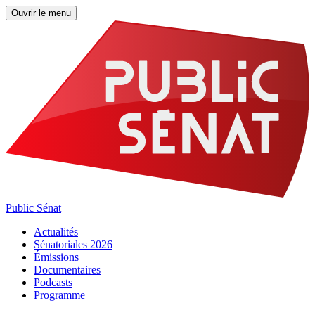
Ouvrir le menu
Public Sénat
Actualités
Sénatoriales 2026
Émissions
Documentaires
Podcasts
Programme