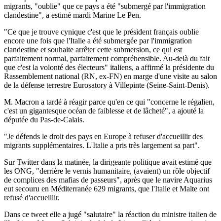
migrants, "oublie" que ce pays a été "submergé par l'immigration
clandestine", a estimé mardi Marine Le Pen.
"Ce que je trouve cynique c'est que le président français oublie
encore une fois que l'Italie a été submergée par l'immigration
clandestine et souhaite arrêter cette submersion, ce qui est
parfaitement normal, parfaitement compréhensible. Au-delà du fait
que c'est la volonté des électeurs" italiens, a affirmé la présidente du
Rassemblement national (RN, ex-FN) en marge d'une visite au salon
de la défense terrestre Eurosatory à Villepinte (Seine-Saint-Denis).
M. Macron a tardé à réagir parce qu'en ce qui "concerne le régalien,
c'est un gigantesque océan de faiblesse et de lâcheté", a ajouté la
députée du Pas-de-Calais.
"Je défends le droit des pays en Europe à refuser d'accueillir des
migrants supplémentaires. L'Italie a pris très largement sa part".
Sur Twitter dans la matinée, la dirigeante politique avait estimé que
les ONG, "derrière le vernis humanitaire, (avaient) un rôle objectif
de complices des mafias de passeurs", après que le navire Aquarius
eut secouru en Méditerranée 629 migrants, que l'Italie et Malte ont
refusé d'accueillir.
Dans ce tweet elle a jugé "salutaire" la réaction du ministre italien de