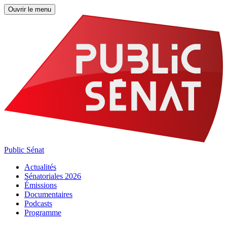
Ouvrir le menu
Public Sénat
Actualités
Sénatoriales 2026
Émissions
Documentaires
Podcasts
Programme