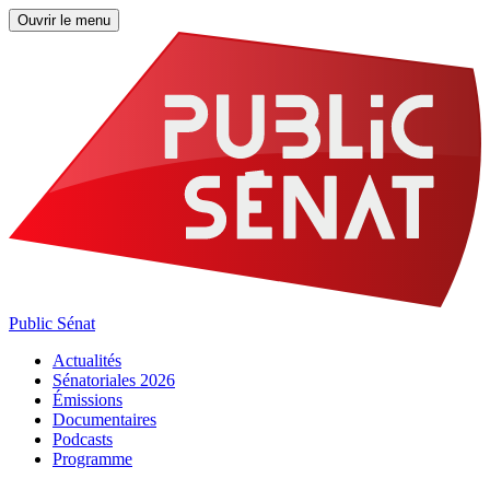
Ouvrir le menu
Public Sénat
Actualités
Sénatoriales 2026
Émissions
Documentaires
Podcasts
Programme