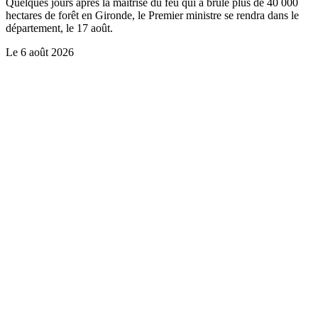
Quelques jours après la maîtrise du feu qui a brûlé plus de 40 000
hectares de forêt en Gironde, le Premier ministre se rendra dans le
département, le 17 août.
Le
6 août 2026