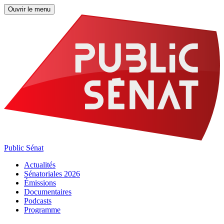
Ouvrir le menu
Public Sénat
Actualités
Sénatoriales 2026
Émissions
Documentaires
Podcasts
Programme