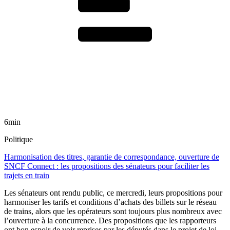
6min
Politique
Harmonisation des titres, garantie de correspondance, ouverture de
SNCF Connect : les propositions des sénateurs pour faciliter les
trajets en train
Les sénateurs ont rendu public, ce mercredi, leurs propositions pour
harmoniser les tarifs et conditions d’achats des billets sur le réseau
de trains, alors que les opérateurs sont toujours plus nombreux avec
l’ouverture à la concurrence. Des propositions que les rapporteurs
ont bon espoir de voir reprises par les députés dans le projet de loi-