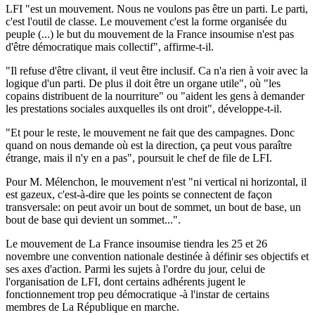
LFI "est un mouvement. Nous ne voulons pas être un parti. Le parti,
c'est l'outil de classe. Le mouvement c'est la forme organisée du
peuple (...) le but du mouvement de la France insoumise n'est pas
d'être démocratique mais collectif", affirme-t-il.
"Il refuse d'être clivant, il veut être inclusif. Ca n'a rien à voir avec la
logique d'un parti. De plus il doit être un organe utile", où "les
copains distribuent de la nourriture" ou "aident les gens à demander
les prestations sociales auxquelles ils ont droit", développe-t-il.
"Et pour le reste, le mouvement ne fait que des campagnes. Donc
quand on nous demande où est la direction, ça peut vous paraître
étrange, mais il n'y en a pas", poursuit le chef de file de LFI.
Pour M. Mélenchon, le mouvement n'est "ni vertical ni horizontal, il
est gazeux, c'est-à-dire que les points se connectent de façon
transversale: on peut avoir un bout de sommet, un bout de base, un
bout de base qui devient un sommet...".
Le mouvement de La France insoumise tiendra les 25 et 26
novembre une convention nationale destinée à définir ses objectifs et
ses axes d'action. Parmi les sujets à l'ordre du jour, celui de
l'organisation de LFI, dont certains adhérents jugent le
fonctionnement trop peu démocratique -à l'instar de certains
membres de La République en marche.