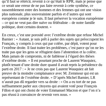
qu’il faut se rétrécir, revenir à ce qu’était le RPR, mais je pense que
ce serait une erreur de ne pas faire revenir à cette synthèse, ce
rassemblement entre des hommes et des femmes qui ont une vision
plus nationale, plus souverainiste parfois et d’autres qui sont
européens comme je le suis. Il faut préserver la vocation européenne
– ce qui ne veut pas dire naïve ou fédéraliste – de notre famille
politique, dont certains doutent. »
En creux, c’est une porosité avec l’extrême droite que refuse Michel
Barnier : « Autant, je suis prêt à parler des sujets qui préoccupent les
Français, y compris à ceux qui par colère, par dépit, votent pour
l’extrême droite. Il faut traiter les problèmes, c’est parce qu’on ne les
traite pas que les gens se réfugient dans l’abstention et la colère.
Mais jamais de compromis, ni de faiblesse à l’égard des thèses
d’extrême droite. » Il est pourtant proche de Laurent Wauquiez,
plutôt tenant d’une droite dure quand il avait repris la présidence du
parti en 2017 : « Je ne crois pas que Laurent Wauquiez ait fait
preuve de la moindre complaisance avec M. Zemmour qui est un
représentant de l’extrême droite. » D’après Michel Barnier, LR
n’aurait pas dû regarder vers sa droite : « On a eu tort de ne pas
suffisamment parler aux citoyens qui avaient voté pour François
Fillon et qui ont choisi de voter Emmanuel Macron et que l’on n’a
pas réussi à convaincre de revenir vers nous. »