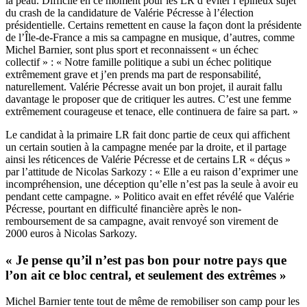
la peau
. Difficile en ce moment pour les LR d’éviter l’épineux sujet
du crash de la candidature de Valérie Pécresse à l’élection
présidentielle. Certains remettent en cause la façon dont la présidente
de l’Île-de-France a mis sa campagne en musique, d’autres, comme
Michel Barnier, sont plus sport et reconnaissent « un échec
collectif » : « Notre famille politique a subi un échec politique
extrêmement grave et j’en prends ma part de responsabilité,
naturellement. Valérie Pécresse avait un bon projet, il aurait fallu
davantage le proposer que de critiquer les autres. C’est une femme
extrêmement courageuse et tenace, elle continuera de faire sa part. »
Le candidat à la primaire LR fait donc partie de ceux qui affichent
un certain soutien à la campagne menée par la droite, et il partage
ainsi les réticences de Valérie Pécresse et de
certains LR « déçus »
par l’attitude de Nicolas Sarkozy
: « Elle a eu raison d’exprimer une
incompréhension, une déception qu’elle n’est pas la seule à avoir eu
pendant cette campagne. » Politico avait en effet révélé que Valérie
Pécresse,
pourtant en difficulté financière après le non-
remboursement de sa campagne
, avait renvoyé son virement de
2000 euros à Nicolas Sarkozy.
« Je pense qu’il n’est pas bon pour notre pays que
l’on ait ce bloc central, et seulement des extrêmes »
Michel Barnier tente tout de même de remobiliser son camp pour les