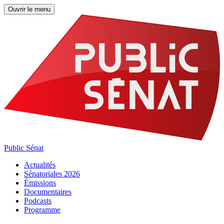
Ouvrir le menu
Public Sénat
Actualités
Sénatoriales 2026
Émissions
Documentaires
Podcasts
Programme