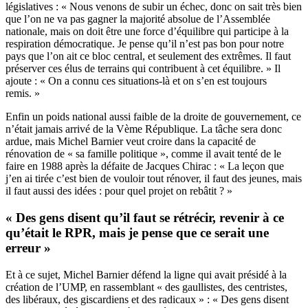
législatives : « Nous venons de subir un échec, donc on sait très bien
que l’on ne va pas gagner la majorité absolue de l’Assemblée
nationale, mais on doit être une force d’équilibre qui participe à la
respiration démocratique. Je pense qu’il n’est pas bon pour notre
pays que l’on ait ce bloc central, et seulement des extrêmes. Il faut
préserver ces élus de terrains qui contribuent à cet équilibre. » Il
ajoute : « On a connu ces situations-là et on s’en est toujours
remis. »
Enfin un poids national aussi faible de la droite de gouvernement, ce
n’était jamais arrivé de la Vème République. La tâche sera donc
ardue, mais Michel Barnier veut croire dans la capacité de
rénovation de « sa famille politique », comme il avait tenté de le
faire en 1988 après la défaite de Jacques Chirac : « La leçon que
j’en ai tirée c’est bien de vouloir tout rénover, il faut des jeunes, mais
il faut aussi des idées : pour quel projet on rebâtit ? »
« Des gens disent qu’il faut se rétrécir, revenir à ce
qu’était le RPR, mais je pense que ce serait une
erreur »
Et à ce sujet, Michel Barnier défend la ligne qui avait présidé à la
création de l’UMP, en rassemblant « des gaullistes, des centristes,
des libéraux, des giscardiens et des radicaux » : « Des gens disent