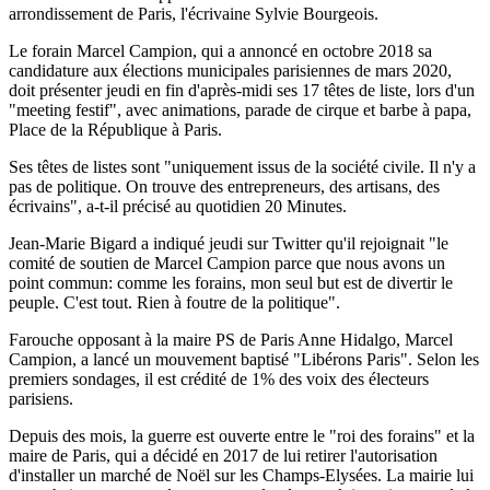
arrondissement de Paris, l'écrivaine Sylvie Bourgeois.
Le forain Marcel Campion, qui a annoncé en octobre 2018 sa
candidature aux élections municipales parisiennes de mars 2020,
doit présenter jeudi en fin d'après-midi ses 17 têtes de liste, lors d'un
"meeting festif", avec animations, parade de cirque et barbe à papa,
Place de la République à Paris.
Ses têtes de listes sont "uniquement issus de la société civile. Il n'y a
pas de politique. On trouve des entrepreneurs, des artisans, des
écrivains", a-t-il précisé au quotidien 20 Minutes.
Jean-Marie Bigard a indiqué jeudi sur Twitter qu'il rejoignait "le
comité de soutien de Marcel Campion parce que nous avons un
point commun: comme les forains, mon seul but est de divertir le
peuple. C'est tout. Rien à foutre de la politique".
Farouche opposant à la maire PS de Paris Anne Hidalgo, Marcel
Campion, a lancé un mouvement baptisé "Libérons Paris". Selon les
premiers sondages, il est crédité de 1% des voix des électeurs
parisiens.
Depuis des mois, la guerre est ouverte entre le "roi des forains" et la
maire de Paris, qui a décidé en 2017 de lui retirer l'autorisation
d'installer un marché de Noël sur les Champs-Elysées. La mairie lui