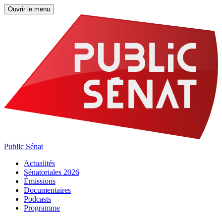
Ouvrir le menu
Public Sénat
Actualités
Sénatoriales 2026
Émissions
Documentaires
Podcasts
Programme