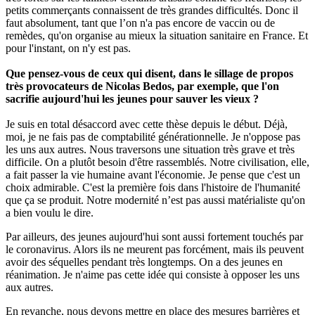
petits commerçants connaissent de très grandes difficultés. Donc il
faut absolument, tant que l’on n'a pas encore de vaccin ou de
remèdes, qu'on organise au mieux la situation sanitaire en France. Et
pour l'instant, on n'y est pas.
Que pensez-vous de ceux qui disent, dans le sillage de propos
très provocateurs de Nicolas Bedos, par exemple, que l'on
sacrifie aujourd'hui les jeunes pour sauver les vieux ?
Je suis en total désaccord avec cette thèse depuis le début. Déjà,
moi, je ne fais pas de comptabilité générationnelle. Je n'oppose pas
les uns aux autres. Nous traversons une situation très grave et très
difficile. On a plutôt besoin d'être rassemblés. Notre civilisation, elle,
a fait passer la vie humaine avant l'économie. Je pense que c'est un
choix admirable. C'est la première fois dans l'histoire de l'humanité
que ça se produit. Notre modernité n’est pas aussi matérialiste qu'on
a bien voulu le dire.
Par ailleurs, des jeunes aujourd'hui sont aussi fortement touchés par
le coronavirus. Alors ils ne meurent pas forcément, mais ils peuvent
avoir des séquelles pendant très longtemps. On a des jeunes en
réanimation. Je n'aime pas cette idée qui consiste à opposer les uns
aux autres.
En revanche, nous devons mettre en place des mesures barrières et