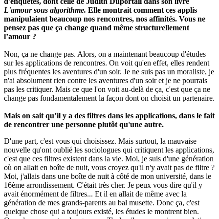
d'enquêtes, dont celle de Judith Duportail dans son livre
L'amour sous algorithme.
Elle montrait comment ces applis
manipulaient beaucoup nos rencontres, nos affinités. Vous ne
pensez pas que ça change quand même structurellement
l’amour ?
Non, ça ne change pas. Alors, on a maintenant beaucoup d'études
sur les applications de rencontres. On voit qu'en effet, elles rendent
plus fréquentes les aventures d'un soir. Je ne suis pas un moraliste, je
n'ai absolument rien contre les aventures d'un soir et je ne pourrais
pas les critiquer. Mais ce que l'on voit au-delà de ça, c'est que ça ne
change pas fondamentalement la façon dont on choisit un partenaire.
Mais on sait qu’il y a des filtres dans les applications, dans le fait
de rencontrer une personne plutôt qu'une autre.
D'une part, c'est vous qui choisissez. Mais surtout, la mauvaise
nouvelle qu'ont oublié les sociologues qui critiquent les applications,
c'est que ces filtres existent dans la vie. Moi, je suis d'une génération
où on allait en boîte de nuit, vous croyez qu'il n'y avait pas de filtre ?
Moi, j'allais dans une boîte de nuit à côté de mon université, dans le
16ème arrondissement. C'était très cher. Je peux vous dire qu'il y
avait énormément de filtres... Et il en allait de même avec la
génération de mes grands-parents au bal musette. Donc ça, c'est
quelque chose qui a toujours existé, les études le montrent bien.