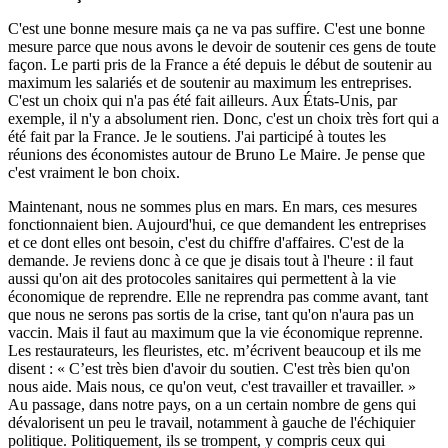
C'est une bonne mesure mais ça ne va pas suffire. C'est une bonne
mesure parce que nous avons le devoir de soutenir ces gens de toute
façon. Le parti pris de la France a été depuis le début de soutenir au
maximum les salariés et de soutenir au maximum les entreprises.
C'est un choix qui n'a pas été fait ailleurs. Aux États-Unis, par
exemple, il n'y a absolument rien. Donc, c'est un choix très fort qui a
été fait par la France. Je le soutiens. J'ai participé à toutes les
réunions des économistes autour de Bruno Le Maire. Je pense que
c'est vraiment le bon choix.
Maintenant, nous ne sommes plus en mars. En mars, ces mesures
fonctionnaient bien. Aujourd'hui, ce que demandent les entreprises
et ce dont elles ont besoin, c'est du chiffre d'affaires. C'est de la
demande. Je reviens donc à ce que je disais tout à l'heure : il faut
aussi qu'on ait des protocoles sanitaires qui permettent à la vie
économique de reprendre. Elle ne reprendra pas comme avant, tant
que nous ne serons pas sortis de la crise, tant qu'on n'aura pas un
vaccin. Mais il faut au maximum que la vie économique reprenne.
Les restaurateurs, les fleuristes, etc. m’écrivent beaucoup et ils me
disent : « C’est très bien d'avoir du soutien. C'est très bien qu'on
nous aide. Mais nous, ce qu'on veut, c'est travailler et travailler. »
Au passage, dans notre pays, on a un certain nombre de gens qui
dévalorisent un peu le travail, notamment à gauche de l'échiquier
politique. Politiquement, ils se trompent, y compris ceux qui