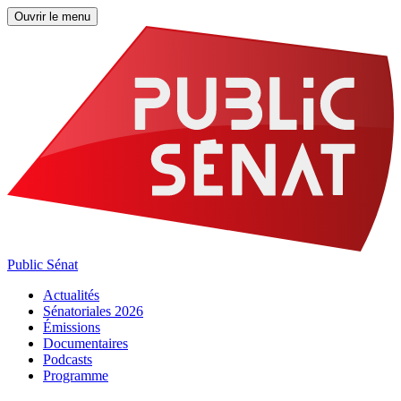
Ouvrir le menu
Public Sénat
Actualités
Sénatoriales 2026
Émissions
Documentaires
Podcasts
Programme