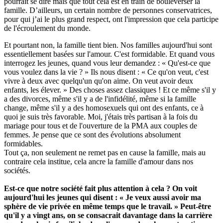
pourrait se dire mais que tout cela est en train de bouleverser la
famille. D’ailleurs, un certain nombre de personnes conservatrices,
pour qui j’ai le plus grand respect, ont l'impression que cela participe
de l'écroulement du monde.
Et pourtant non, la famille tient bien. Nos familles aujourd'hui sont
essentiellement basées sur l'amour. C'est formidable. Et quand vous
interrogez les jeunes, quand vous leur demandez : « Qu'est-ce que
vous voulez dans la vie ? » Ils nous disent : « Ce qu'on veut, c'est
vivre à deux avec quelqu'un qu'on aime. On veut avoir deux
enfants, les élever. » Des choses assez classiques ! Et ce même s'il y
a des divorces, même s'il y a de l'infidélité, même si la famille
change, même s'il y a des homosexuels qui ont des enfants, ce à
quoi je suis très favorable. Moi, j'étais très partisan à la fois du
mariage pour tous et de l'ouverture de la PMA aux couples de
femmes. Je pense que ce sont des évolutions absolument
formidables.
Tout ça, non seulement ne remet pas en cause la famille, mais au
contraire cela institue, cela ancre la famille d'amour dans nos
sociétés.
Est-ce que notre société fait plus attention à cela ? On voit
aujourd'hui les jeunes qui disent : « Je veux aussi avoir ma
sphère de vie privée en même temps que le travail. » Peut-être
qu'il y a vingt ans, on se consacrait davantage dans la carrière