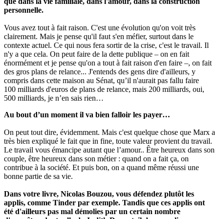
que dans la vie familiale, dans l'amour, dans la construction
personnelle.
Vous avez tout à fait raison. C'est une évolution qu'on voit très
clairement. Mais je pense qu'il faut s'en méfier, surtout dans le
contexte actuel. Ce qui nous fera sortir de la crise, c'est le travail. Il
n'y a que cela. On peut faire de la dette publique – on en fait
énormément et je pense qu'on a tout à fait raison d'en faire –, on fait
des gros plans de relance... J'entends des gens dire d'ailleurs, y
compris dans cette maison au Sénat, qu’il n'aurait pas fallu faire
100 milliards d'euros de plans de relance, mais 200 milliards, oui,
500 milliards, je n’en sais rien…
Au bout d’un moment il va bien falloir les payer…
On peut tout dire, évidemment. Mais c'est quelque chose que Marx a
très bien expliqué le fait que in fine, toute valeur provient du travail.
Le travail vous émancipe autant que l’amour.. Être heureux dans son
couple, être heureux dans son métier : quand on a fait ça, on
contribue à la société. Et puis bon, on a quand même réussi une
bonne partie de sa vie.
Dans votre livre, Nicolas Bouzou, vous défendez plutôt les
applis, comme Tinder par exemple. Tandis que ces applis ont
été d'ailleurs pas mal démolies par un certain nombre