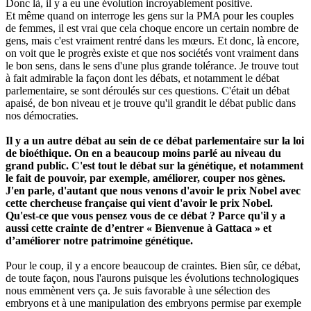
Donc là, il y a eu une évolution incroyablement positive.
Et même quand on interroge les gens sur la PMA pour les couples
de femmes, il est vrai que cela choque encore un certain nombre de
gens, mais c'est vraiment rentré dans les mœurs. Et donc, là encore,
on voit que le progrès existe et que nos sociétés vont vraiment dans
le bon sens, dans le sens d'une plus grande tolérance. Je trouve tout
à fait admirable la façon dont les débats, et notamment le débat
parlementaire, se sont déroulés sur ces questions. C'était un débat
apaisé, de bon niveau et je trouve qu'il grandit le débat public dans
nos démocraties.
Il y a un autre débat au sein de ce débat parlementaire sur la loi
de bioéthique. On en a beaucoup moins parlé au niveau du
grand public. C'est tout le débat sur la génétique, et notamment
le fait de pouvoir, par exemple, améliorer, couper nos gènes.
J'en parle, d'autant que nous venons d'avoir le prix Nobel avec
cette chercheuse française qui vient d'avoir le prix Nobel.
Qu'est-ce que vous pensez vous de ce débat ? Parce qu'il y a
aussi cette crainte de d’entrer « Bienvenue à Gattaca » et
d’améliorer notre patrimoine génétique.
Pour le coup, il y a encore beaucoup de craintes. Bien sûr, ce débat,
de toute façon, nous l'aurons puisque les évolutions technologiques
nous emmènent vers ça. Je suis favorable à une sélection des
embryons et à une manipulation des embryons permise par exemple