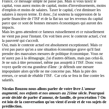
France, ce message simple ne passe pas. Mais si vous taxez le
capital, vous aurez moins de capital, moins d'investissements, moins
d'emplois et moins de salaires. Taxer le capital, c'est diminuer les
salaires à moyen terme. Et donc, j'ai soutenu la suppression de la
partie financière de l’ISF et de la flat tax sur les revenus du capital
parce que ce sont de bonnes mesures économiques qui auront des
impacts.
Mais les gens attendent ce fameux ruissellement et ce ruissellement
ne vient pas pour l'instant. On voit bien avec le contexte actuel, c'est
la pauvreté qui s'accroît.
Oui, mais le contexte actuel est absolument exceptionnel. Mais ce
n'est pas parce qu'on a une situation économique grave qu'il faut
prendre des mauvaises mesures de politique économique. Vous ne
m’aurez pas à la démagogie, j'ai d'autres défauts, mais pas celui-là.
Je ne suis à titre personnel, même pas assujetti à l’ISF. Donc vous
voyez quelle est ma grandeur d'âme : je défends une mesure
impopulaire alors qu'elle ne me concerne pas. Mais la pire des
erreurs, ce serait de rétablir l’ISF. Car cela se fera in fine contre les
salariés.
Nicolas Bouzou nous allons parler de votre livre
L'amour
augmenté, nos enfants et nos amours au 21ème siècle
. Pourquoi
avoir décidé de parler d'amour, de famille, de procréation ? On
est loin de la conversation qu'on vient d'avoir et de vos sujets de
prédilection.