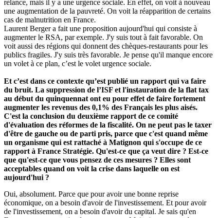
relance, mais il y a une urgence sociale. En effet, on voit à nouveau
une augmentation de la pauvreté. On voit la réapparition de certains
cas de malnutrition en France.
Laurent Berger a fait une proposition aujourd'hui qui consiste à
augmenter le RSA, par exemple. J'y suis tout à fait favorable. On
voit aussi des régions qui donnent des chèques-restaurants pour les
publics fragiles. J'y suis très favorable. Je pense qu'il manque encore
un volet à ce plan, c’est le volet urgence sociale.
Et c’est dans ce contexte qu’est publié un rapport qui va faire
du bruit. La suppression de l’ISF et l'instauration de la flat tax
au début du quinquennat ont eu pour effet de faire fortement
augmenter les revenus des 0,1% des Français les plus aisés.
C'est la conclusion du deuxième rapport de ce comité
d'évaluation des réformes de la fiscalité. On ne peut pas le taxer
d'être de gauche ou de parti pris, parce que c'est quand même
un organisme qui est rattaché à Matignon qui s'occupe de ce
rapport à France Stratégie. Qu'est-ce que ça veut dire ? Est-ce
que qu'est-ce que vous pensez de ces mesures ? Elles sont
acceptables quand on voit la crise dans laquelle on est
aujourd'hui ?
Oui, absolument. Parce que pour avoir une bonne reprise
économique, on a besoin d'avoir de l'investissement. Et pour avoir
de l'investissement, on a besoin d'avoir du capital. Je sais qu'en