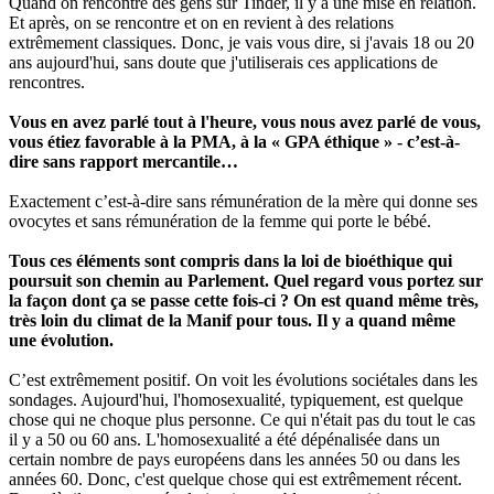
Quand on rencontre des gens sur Tinder, il y a une mise en relation.
Et après, on se rencontre et on en revient à des relations
extrêmement classiques. Donc, je vais vous dire, si j'avais 18 ou 20
ans aujourd'hui, sans doute que j'utiliserais ces applications de
rencontres.
Vous en avez parlé tout à l'heure, vous nous avez parlé de vous,
vous étiez favorable à la PMA, à la « GPA éthique » - c’est-à-
dire sans rapport mercantile…
Exactement c’est-à-dire sans rémunération de la mère qui donne ses
ovocytes et sans rémunération de la femme qui porte le bébé.
Tous ces éléments sont compris dans la loi de bioéthique qui
poursuit son chemin au Parlement. Quel regard vous portez sur
la façon dont ça se passe cette fois-ci ? On est quand même très,
très loin du climat de la Manif pour tous. Il y a quand même
une évolution.
C’est extrêmement positif. On voit les évolutions sociétales dans les
sondages. Aujourd'hui, l'homosexualité, typiquement, est quelque
chose qui ne choque plus personne. Ce qui n'était pas du tout le cas
il y a 50 ou 60 ans. L'homosexualité a été dépénalisée dans un
certain nombre de pays européens dans les années 50 ou dans les
années 60. Donc, c'est quelque chose qui est extrêmement récent.