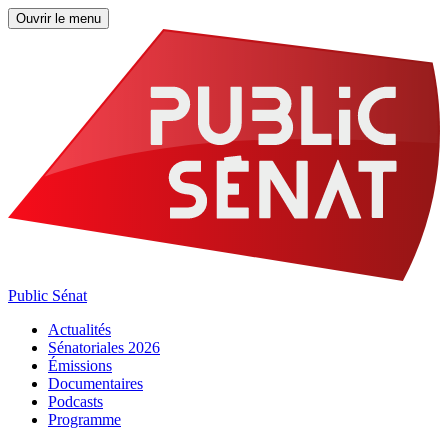
Ouvrir le menu
Public Sénat
Actualités
Sénatoriales 2026
Émissions
Documentaires
Podcasts
Programme