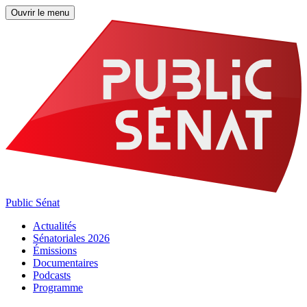
Ouvrir le menu
Public Sénat
Actualités
Sénatoriales 2026
Émissions
Documentaires
Podcasts
Programme