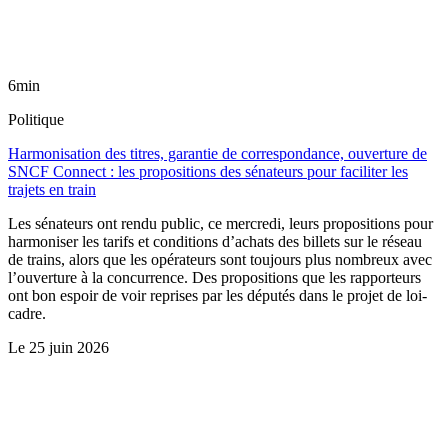
6min
Politique
Harmonisation des titres, garantie de correspondance, ouverture de
SNCF Connect : les propositions des sénateurs pour faciliter les
trajets en train
Les sénateurs ont rendu public, ce mercredi, leurs propositions pour
harmoniser les tarifs et conditions d’achats des billets sur le réseau
de trains, alors que les opérateurs sont toujours plus nombreux avec
l’ouverture à la concurrence. Des propositions que les rapporteurs
ont bon espoir de voir reprises par les députés dans le projet de loi-
cadre.
Le
25 juin 2026