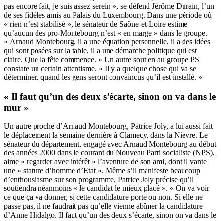
pas encore fait, je suis assez serein », se défend Jérôme Durain, l’un
de ses fidèles amis au Palais du Luxembourg. Dans une période où
« rien n’est stabilisé », le sénateur de Saône-et-Loire estime
qu’aucun des pro-Montebourg n’est « en marge » dans le groupe.
« Arnaud Montebourg, il a une équation personnelle, il a des idées
qui sont posées sur la table, il a une démarche politique qui est
claire. Que la fête commence. » Un autre soutien au groupe PS
constate un certain attentisme. « Il y a quelque chose qui va se
déterminer, quand les gens seront convaincus qu’il est installé. »
« Il faut qu’un des deux s’écarte, sinon on va dans le
mur »
Un autre proche d’Arnaud Montebourg, Patrice Joly, a lui aussi fait
le déplacement la semaine dernière à Clamecy, dans la Nièvre. Le
sénateur du département, engagé avec Arnaud Montebourg au début
des années 2000 dans le courant du Nouveau Parti socialiste (NPS),
aime « regarder avec intérêt » l’aventure de son ami, dont il vante
une « stature d’homme d’Etat ». Même s’il manifeste beaucoup
d’enthousiasme sur son programme, Patrice Joly précise qu’il
soutiendra néanmoins « le candidat le mieux placé ». « On va voir
ce que ça va donner, si cette candidature porte ou non. Si elle ne
passe pas, il ne faudrait pas qu’elle vienne abîmer la candidature
d’Anne Hidalgo. Il faut qu’un des deux s’écarte, sinon on va dans le