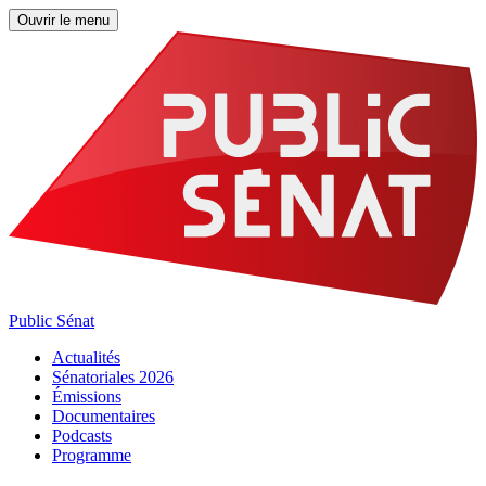
Ouvrir le menu
Public Sénat
Actualités
Sénatoriales 2026
Émissions
Documentaires
Podcasts
Programme