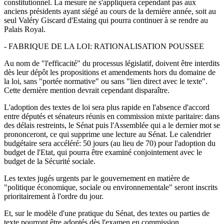
constitutionnel. La mesure ne s'appliquera cependant pas aux
anciens présidents ayant siégé au cours de la dernière année, soit au
seul Valéry Giscard d'Estaing qui pourra continuer à se rendre au
Palais Royal.
- FABRIQUE DE LA LOI: RATIONALISATION POUSSEE
Au nom de "l'efficacité" du processus législatif, doivent être interdits
dès leur dépôt les propositions et amendements hors du domaine de
la loi, sans "portée normative" ou sans "lien direct avec le texte".
Cette dernière mention devrait cependant disparaître.
L'adoption des textes de loi sera plus rapide en l'absence d'accord
entre députés et sénateurs réunis en commission mixte paritaire: dans
des délais restreints, le Sénat puis l'Assemblée qui a le dernier mot se
prononceront, ce qui supprime une lecture au Sénat. Le calendrier
budgétaire sera accéléré: 50 jours (au lieu de 70) pour l'adoption du
budget de l'Etat, qui pourra être examiné conjointement avec le
budget de la Sécurité sociale.
Les textes jugés urgents par le gouvernement en matière de
"politique économique, sociale ou environnementale" seront inscrits
prioritairement à l'ordre du jour.
Et, sur le modèle d'une pratique du Sénat, des textes ou parties de
texte pourront être adoptés dès l'examen en commission.