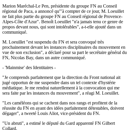
Marion Maréchal-Le Pen, présidente du groupe FN au Conseil
régional de Paca, a annoncé qu'"à compter de ce jour, M. Loeuillet
ne fait plus partie du groupe FN au Conseil régional de Provence-
Alpes-Côte d'Azur". Benoît Loeuillet "n'a jamais tenu ce genre de
propos devant nous, qui sont intolérables", a-t-elle ajouté dans un
communiqué.
M. Loeuillet "est suspendu du FN et sera convoqué très
prochainement devant les instances disciplinaires du mouvement en
vue de son exclusion", a déclaré pour sa part le secrétaire général du
FN, Nicolas Bay, dans un autre communiqué.
- 'Mainmise' des Identitaires -
"Je comprends parfaitement que la direction du Front national ait
jugé opportun de me suspendre dans un tel contexte d'hystérie
médiatique. Je me rendrai naturellement à la convocation qui me
sera faite par les instances du mouvement", a réagi M. Loeuillet.
"Les caméléons qui se cachent dans nos rangs et profitent de la
réussite du FN en ayant des idées parfaitement détestables, doivent
dégager", a tweeté Louis Aliot, vice-président du FN.
"Un abruti", a estimé le député du Gard apparenté FN Gilbert
Collard.