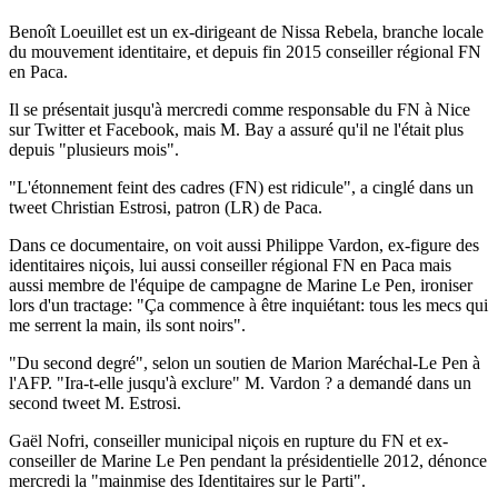
Benoît Loeuillet est un ex-dirigeant de Nissa Rebela, branche locale
du mouvement identitaire, et depuis fin 2015 conseiller régional FN
en Paca.
Il se présentait jusqu'à mercredi comme responsable du FN à Nice
sur Twitter et Facebook, mais M. Bay a assuré qu'il ne l'était plus
depuis "plusieurs mois".
"L'étonnement feint des cadres (FN) est ridicule", a cinglé dans un
tweet Christian Estrosi, patron (LR) de Paca.
Dans ce documentaire, on voit aussi Philippe Vardon, ex-figure des
identitaires niçois, lui aussi conseiller régional FN en Paca mais
aussi membre de l'équipe de campagne de Marine Le Pen, ironiser
lors d'un tractage: "Ça commence à être inquiétant: tous les mecs qui
me serrent la main, ils sont noirs".
"Du second degré", selon un soutien de Marion Maréchal-Le Pen à
l'AFP. "Ira-t-elle jusqu'à exclure" M. Vardon ? a demandé dans un
second tweet M. Estrosi.
Gaël Nofri, conseiller municipal niçois en rupture du FN et ex-
conseiller de Marine Le Pen pendant la présidentielle 2012, dénonce
mercredi la "mainmise des Identitaires sur le Parti".