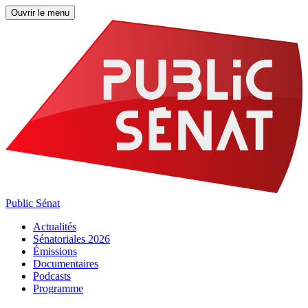
Ouvrir le menu
Public Sénat
Actualités
Sénatoriales 2026
Émissions
Documentaires
Podcasts
Programme