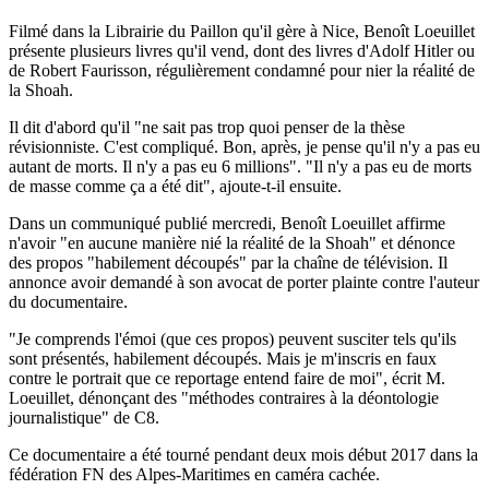
Filmé dans la Librairie du Paillon qu'il gère à Nice, Benoît Loeuillet
présente plusieurs livres qu'il vend, dont des livres d'Adolf Hitler ou
de Robert Faurisson, régulièrement condamné pour nier la réalité de
la Shoah.
Il dit d'abord qu'il "ne sait pas trop quoi penser de la thèse
révisionniste. C'est compliqué. Bon, après, je pense qu'il n'y a pas eu
autant de morts. Il n'y a pas eu 6 millions". "Il n'y a pas eu de morts
de masse comme ça a été dit", ajoute-t-il ensuite.
Dans un communiqué publié mercredi, Benoît Loeuillet affirme
n'avoir "en aucune manière nié la réalité de la Shoah" et dénonce
des propos "habilement découpés" par la chaîne de télévision. Il
annonce avoir demandé à son avocat de porter plainte contre l'auteur
du documentaire.
"Je comprends l'émoi (que ces propos) peuvent susciter tels qu'ils
sont présentés, habilement découpés. Mais je m'inscris en faux
contre le portrait que ce reportage entend faire de moi", écrit M.
Loeuillet, dénonçant des "méthodes contraires à la déontologie
journalistique" de C8.
Ce documentaire a été tourné pendant deux mois début 2017 dans la
fédération FN des Alpes-Maritimes en caméra cachée.