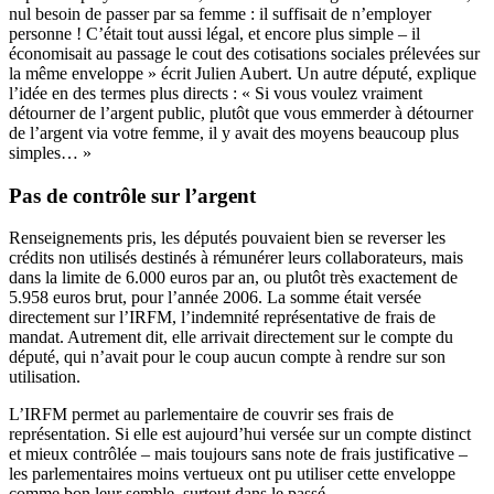
nul besoin de passer par sa femme : il suffisait de n’employer
personne ! C’était tout aussi légal, et encore plus simple – il
économisait au passage le cout des cotisations sociales prélevées sur
la même enveloppe » écrit Julien Aubert. Un autre député, explique
l’idée en des termes plus directs : « Si vous voulez vraiment
détourner de l’argent public, plutôt que vous emmerder à détourner
de l’argent via votre femme, il y avait des moyens beaucoup plus
simples… »
Pas de contrôle sur l’argent
Renseignements pris, les députés pouvaient bien se reverser les
crédits non utilisés destinés à rémunérer leurs collaborateurs, mais
dans la limite de 6.000 euros par an, ou plutôt très exactement de
5.958 euros brut, pour l’année 2006. La somme était versée
directement sur l’IRFM, l’indemnité représentative de frais de
mandat. Autrement dit, elle arrivait directement sur le compte du
député, qui n’avait pour le coup aucun compte à rendre sur son
utilisation.
L’IRFM permet au parlementaire de couvrir ses frais de
représentation. Si elle est aujourd’hui versée sur un compte distinct
et mieux contrôlée – mais toujours sans note de frais justificative –
les parlementaires moins vertueux ont pu utiliser cette enveloppe
comme bon leur semble, surtout dans le passé.