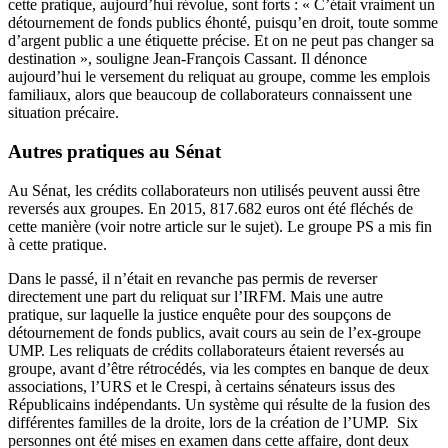
cette pratique, aujourd’hui révolue, sont forts : « C’était vraiment un
détournement de fonds publics éhonté, puisqu’en droit, toute somme
d’argent public a une étiquette précise. Et on ne peut pas changer sa
destination », souligne Jean-François Cassant. Il dénonce
aujourd’hui le versement du reliquat au groupe, comme
les emplois
familiaux
, alors que beaucoup de collaborateurs connaissent une
situation précaire.
Autres pratiques au Sénat
Au Sénat, les crédits collaborateurs non utilisés peuvent aussi être
reversés aux groupes. En 2015, 817.682 euros ont été fléchés de
cette manière (
voir notre article sur le sujet
). Le groupe PS a mis fin
à cette pratique.
Dans le passé, il n’était en revanche pas permis de reverser
directement une part du reliquat sur l’IRFM. Mais une autre
pratique, sur laquelle la justice enquête pour des soupçons de
détournement de fonds publics, avait cours au sein de l’ex-groupe
UMP. Les reliquats de crédits collaborateurs étaient reversés au
groupe, avant d’être rétrocédés, via les comptes en banque de deux
associations, l’URS et le Crespi, à certains sénateurs issus des
Républicains indépendants. Un système qui résulte de la fusion des
différentes familles de la droite, lors de la création de l’UMP. Six
personnes ont été mises en examen dans cette affaire, dont deux