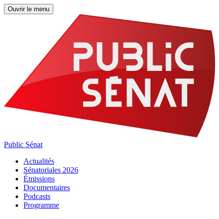
Ouvrir le menu
Public Sénat
Actualités
Sénatoriales 2026
Émissions
Documentaires
Podcasts
Programme