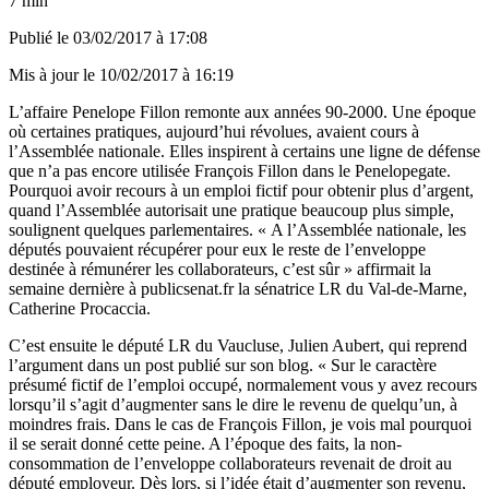
7 min
Publié le
03/02/2017 à 17:08
Mis à jour le
10/02/2017 à 16:19
L’affaire Penelope Fillon remonte aux années 90-2000. Une époque
où certaines pratiques, aujourd’hui révolues, avaient cours à
l’Assemblée nationale. Elles inspirent à certains une ligne de défense
que n’a pas encore utilisée François Fillon dans le Penelopegate.
Pourquoi avoir recours à un emploi fictif pour obtenir plus d’argent,
quand l’Assemblée autorisait une pratique beaucoup plus simple,
soulignent quelques parlementaires. « A l’Assemblée nationale, les
députés pouvaient récupérer pour eux le reste de l’enveloppe
destinée à rémunérer les collaborateurs, c’est sûr » affirmait la
semaine dernière à publicsenat.fr la sénatrice LR du Val-de-Marne,
Catherine Procaccia.
C’est ensuite le député LR du Vaucluse, Julien Aubert, qui reprend
l’argument dans un post publié sur
son blog
. « Sur le caractère
présumé fictif de l’emploi occupé, normalement vous y avez recours
lorsqu’il s’agit d’augmenter sans le dire le revenu de quelqu’un, à
moindres frais. Dans le cas de François Fillon, je vois mal pourquoi
il se serait donné cette peine. A l’époque des faits, la non-
consommation de l’enveloppe collaborateurs revenait de droit au
député employeur. Dès lors, si l’idée était d’augmenter son revenu,