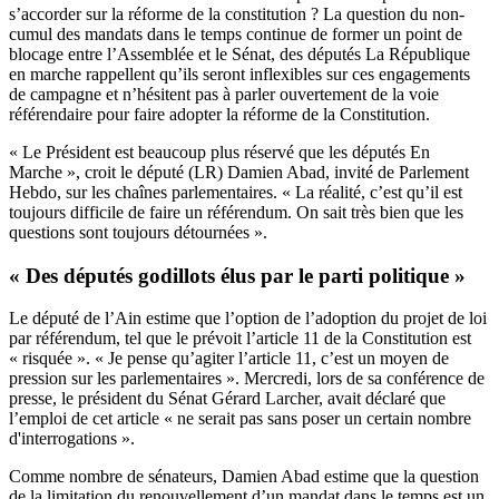
s’accorder sur la réforme de la constitution ? La question du non-
cumul des mandats dans le temps continue de former un point de
blocage entre l’Assemblée et le Sénat, des députés La République
en marche rappellent qu’ils seront inflexibles sur ces engagements
de campagne et n’hésitent pas à parler ouvertement de la voie
référendaire pour faire adopter la réforme de la Constitution.
« Le Président est beaucoup plus réservé que les députés En
Marche », croit le député (LR) Damien Abad, invité de Parlement
Hebdo, sur les chaînes parlementaires. « La réalité, c’est qu’il est
toujours difficile de faire un référendum. On sait très bien que les
questions sont toujours détournées ».
« Des députés godillots élus par le parti politique »
Le député de l’Ain estime que l’option de l’adoption du projet de loi
par référendum, tel que le prévoit
l’article 11 de la Constitution
est
« risquée ». « Je pense qu’agiter l’article 11, c’est un moyen de
pression sur les parlementaires ».
Mercredi, lors de sa conférence de
presse
, le président du Sénat Gérard Larcher, avait déclaré que
l’emploi de cet article « ne serait pas sans poser un certain nombre
d'interrogations ».
Comme nombre de sénateurs, Damien Abad estime que la question
de la limitation du renouvellement d’un mandat dans le temps est un