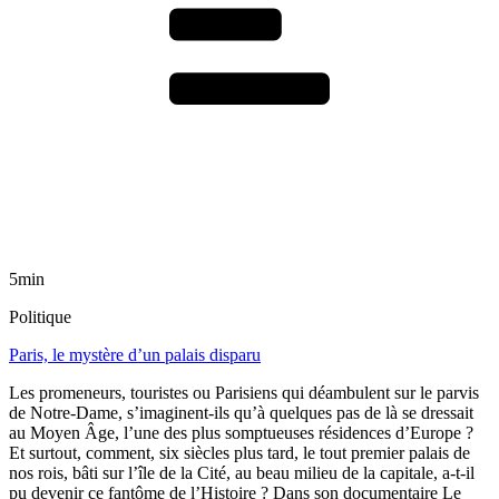
5min
Politique
Paris, le mystère d’un palais disparu
Les promeneurs, touristes ou Parisiens qui déambulent sur le parvis
de Notre-Dame, s’imaginent-ils qu’à quelques pas de là se dressait
au Moyen Âge, l’une des plus somptueuses résidences d’Europe ?
Et surtout, comment, six siècles plus tard, le tout premier palais de
nos rois, bâti sur l’île de la Cité, au beau milieu de la capitale, a-t-il
pu devenir ce fantôme de l’Histoire ? Dans son documentaire Le