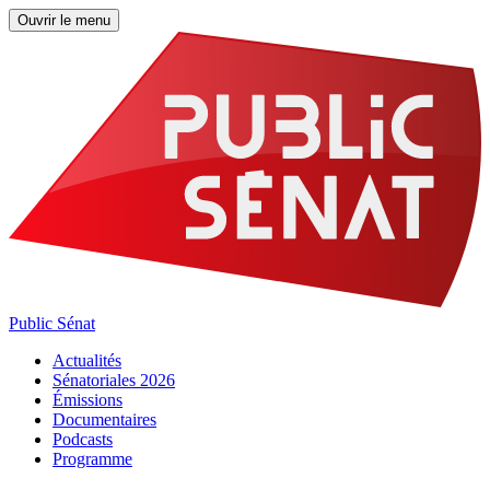
Ouvrir le menu
Public Sénat
Actualités
Sénatoriales 2026
Émissions
Documentaires
Podcasts
Programme