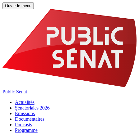
Ouvrir le menu
Public Sénat
Actualités
Sénatoriales 2026
Émissions
Documentaires
Podcasts
Programme