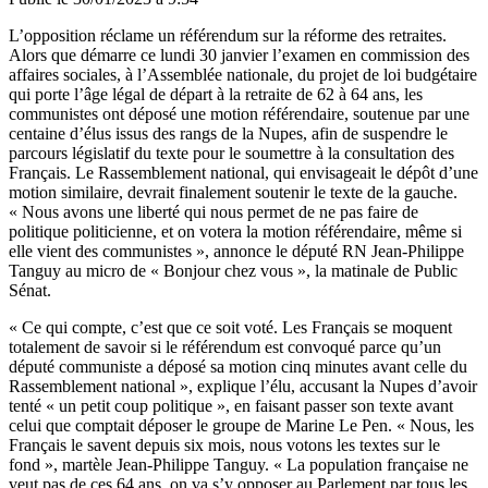
L’opposition réclame un référendum sur la réforme des retraites.
Alors que démarre ce lundi 30 janvier l’examen en commission des
affaires sociales, à l’Assemblée nationale, du
projet de loi budgétaire
qui porte l’âge légal de départ à la retraite de 62 à 64 ans
, les
communistes ont déposé une motion référendaire, soutenue par une
centaine d’élus issus des rangs de la Nupes, afin de suspendre le
parcours législatif du texte pour le soumettre à la consultation des
Français. Le Rassemblement national, qui envisageait le dépôt d’une
motion similaire, devrait finalement soutenir le texte de la gauche.
« Nous avons une liberté qui nous permet de ne pas faire de
politique politicienne, et on votera la motion référendaire, même si
elle vient des communistes », annonce le député RN Jean-Philippe
Tanguy au micro de « Bonjour chez vous », la matinale de Public
Sénat.
« Ce qui compte, c’est que ce soit voté. Les Français se moquent
totalement de savoir si le référendum est convoqué parce qu’un
député communiste a déposé sa motion cinq minutes avant celle du
Rassemblement national », explique l’élu, accusant la Nupes d’avoir
tenté « un petit coup politique », en faisant passer son texte avant
celui que comptait déposer le groupe de Marine Le Pen. « Nous, les
Français le savent depuis six mois, nous votons les textes sur le
fond », martèle Jean-Philippe Tanguy. « La population française ne
veut pas de ces 64 ans, on va s’y opposer au Parlement par tous les