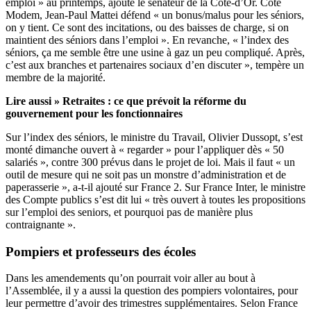
emploi » au printemps, ajoute le sénateur de la Côte-d’Or. Côté
Modem, Jean-Paul Mattei défend « un bonus/malus pour les séniors,
on y tient. Ce sont des incitations, ou des baisses de charge, si on
maintient des séniors dans l’emploi ». En revanche, « l’index des
séniors, ça me semble être une usine à gaz un peu compliqué. Après,
c’est aux branches et partenaires sociaux d’en discuter », tempère un
membre de la majorité.
Lire aussi »
Retraites : ce que prévoit la réforme du
gouvernement pour les fonctionnaires
Sur l’index des séniors, le ministre du Travail, Olivier Dussopt, s’est
monté dimanche ouvert à « regarder » pour l’appliquer dès « 50
salariés », contre 300 prévus dans le projet de loi. Mais il faut « un
outil de mesure qui ne soit pas un monstre d’administration et de
paperasserie », a-t-il ajouté sur France 2. Sur France Inter, le ministre
des Compte publics s’est dit lui « très ouvert à toutes les propositions
sur l’emploi des seniors, et pourquoi pas de manière plus
contraignante ».
Pompiers et professeurs des écoles
Dans les amendements qu’on pourrait voir aller au bout à
l’Assemblée, il y a aussi la question des pompiers volontaires, pour
leur permettre d’avoir des trimestres supplémentaires. Selon France