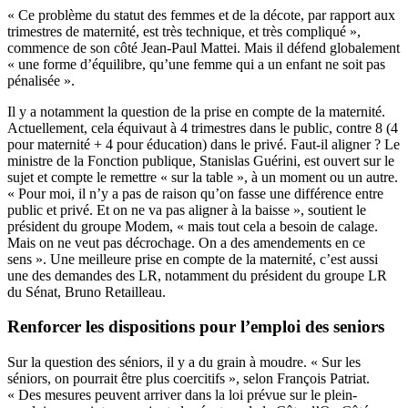
« Ce problème du statut des femmes et de la décote, par rapport aux
trimestres de maternité, est très technique, et très compliqué »,
commence de son côté Jean-Paul Mattei. Mais il défend globalement
« une forme d’équilibre, qu’une femme qui a un enfant ne soit pas
pénalisée ».
Il y a notamment la question de la prise en compte de la maternité.
Actuellement, cela équivaut à 4 trimestres dans le public, contre 8 (4
pour maternité + 4 pour éducation) dans le privé. Faut-il aligner ? Le
ministre de la Fonction publique,
Stanislas Guérini, est ouvert sur le
sujet
et compte le remettre « sur la table », à un moment ou un autre.
« Pour moi, il n’y a pas de raison qu’on fasse une différence entre
public et privé. Et on ne va pas aligner à la baisse », soutient le
président du groupe Modem, « mais tout cela a besoin de calage.
Mais on ne veut pas décrochage. On a des amendements en ce
sens ». Une meilleure prise en compte de la maternité, c’est aussi
une des demandes des LR,
notamment du président du groupe LR
du Sénat, Bruno Retailleau
.
Renforcer les dispositions pour l’emploi des seniors
Sur la question des séniors, il y a du grain à moudre. « Sur les
séniors, on pourrait être plus coercitifs », selon François Patriat.
« Des mesures peuvent arriver dans la loi prévue sur le plein-