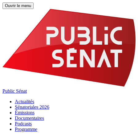
Ouvrir le menu
Public Sénat
Actualités
Sénatoriales 2026
Émissions
Documentaires
Podcasts
Programme