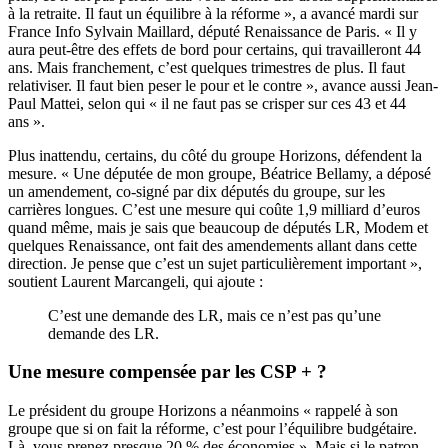
à la retraite. Il faut un équilibre à la réforme », a avancé mardi sur
France Info Sylvain Maillard, député Renaissance de Paris. « Il y
aura peut-être des effets de bord pour certains, qui travailleront 44
ans. Mais franchement, c’est quelques trimestres de plus. Il faut
relativiser. Il faut bien peser le pour et le contre », avance aussi Jean-
Paul Mattei, selon qui « il ne faut pas se crisper sur ces 43 et 44
ans ».
Plus inattendu, certains, du côté du groupe Horizons, défendent la
mesure. « Une députée de mon groupe, Béatrice Bellamy, a déposé
un amendement, co-signé par dix députés du groupe, sur les
carrières longues. C’est une mesure qui coûte 1,9 milliard d’euros
quand même, mais je sais que beaucoup de députés LR, Modem et
quelques Renaissance, ont fait des amendements allant dans cette
direction. Je pense que c’est un sujet particulièrement important »,
soutient Laurent Marcangeli, qui ajoute :
C’est une demande des LR, mais ce n’est pas qu’une
demande des LR.
Une mesure compensée par les CSP + ?
Le président du groupe Horizons a néanmoins « rappelé à son
groupe que si on fait la réforme, c’est pour l’équilibre budgétaire.
Là, vous prenez presque 20 % des économies ». Mais si le patron