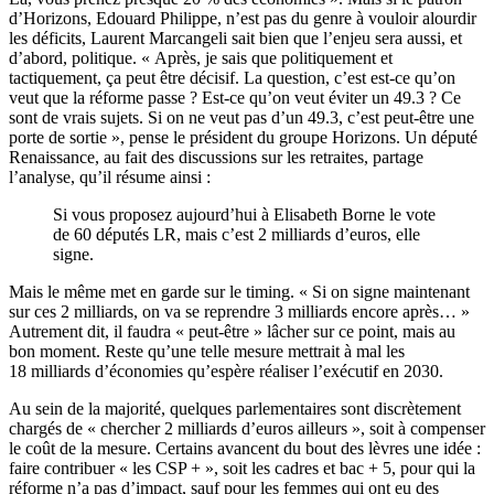
d’Horizons, Edouard Philippe, n’est pas du genre à vouloir alourdir
les déficits, Laurent Marcangeli sait bien que l’enjeu sera aussi, et
d’abord, politique. « Après, je sais que politiquement et
tactiquement, ça peut être décisif. La question, c’est est-ce qu’on
veut que la réforme passe ? Est-ce qu’on veut éviter un 49.3 ? Ce
sont de vrais sujets. Si on ne veut pas d’un 49.3, c’est peut-être une
porte de sortie », pense le président du groupe Horizons. Un député
Renaissance, au fait des discussions sur les retraites, partage
l’analyse, qu’il résume ainsi :
Si vous proposez aujourd’hui à Elisabeth Borne le vote
de 60 députés LR, mais c’est 2 milliards d’euros, elle
signe.
Mais le même met en garde sur le timing. « Si on signe maintenant
sur ces 2 milliards, on va se reprendre 3 milliards encore après… »
Autrement dit, il faudra « peut-être » lâcher sur ce point, mais au
bon moment. Reste qu’une telle mesure mettrait à mal les
18 milliards d’économies qu’espère réaliser l’exécutif en 2030.
Au sein de la majorité, quelques parlementaires sont discrètement
chargés de « chercher 2 milliards d’euros ailleurs », soit à compenser
le coût de la mesure. Certains avancent du bout des lèvres une idée :
faire contribuer « les CSP + », soit les cadres et bac + 5, pour qui la
réforme n’a pas d’impact, sauf pour les femmes qui ont eu des