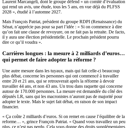
Laurent Marcangeli, dont le groupe défend « un comité d’évaluation
qui rend un avis, une étude, tous les 5 ans, en vue déjà du PLFSS
2028 », étudié à l’automne 2027.
Mais François Patriat, président du groupe RDPI (Renaissance) du
Sénat, n’apprécie pas pour sa part l’idée : « Si on commence à dire
qu’on fait une clause de revoyure, on ne fait pas la retraite. De facto,
il y aura une élection présidentielle. Le prochain président pourra
dire ce qu’il voudra ».
Carrières longues : la mesure à 2 milliards d’euros…
qui permet de faire adopter la réforme ?
Une autre mesure dans les tuyaux, mais qui fait celle-ci beaucoup
plus débat, concerne les personnes qui ont commencé à travailler
entre 20 et 21 ans, qui se retrouverait après la réforme à devoir
travailler 44 ans, et non 43 ans. Un trou dans raquette qui concerne
autour de 170.000 personnes. La mesure est demandée du côté des
députés LR, sans qui les macronistes n’auront pas de majorité pour
adopter le texte. Mais le sujet fait débat, en raison de son impact
financier.
« Ça coûte 2 milliards d’euros. Si on remet en cause l’équilibre de la
reforme… », grince François Patriat. « Quand vous travaillez un peu
plus, ce n’est pas perdu. Cela vous donne des droits supplémentaires