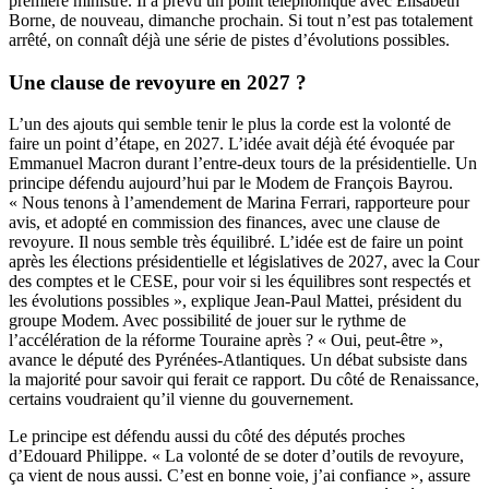
première ministre. Il a prévu un point téléphonique avec Elisabeth
Borne, de nouveau, dimanche prochain. Si tout n’est pas totalement
arrêté, on connaît déjà une série de pistes d’évolutions possibles.
Une clause de revoyure en 2027 ?
L’un des ajouts qui semble tenir le plus la corde est la volonté de
faire un point d’étape, en 2027. L’idée avait déjà été évoquée par
Emmanuel Macron durant l’entre-deux tours de la présidentielle. Un
principe défendu aujourd’hui par le Modem de François Bayrou.
« Nous tenons à
l’amendement
de Marina Ferrari, rapporteure pour
avis, et adopté en commission des finances, avec une clause de
revoyure. Il nous semble très équilibré. L’idée est de faire un point
après les élections présidentielle et législatives de 2027, avec la Cour
des comptes et le CESE, pour voir si les équilibres sont respectés et
les évolutions possibles », explique Jean-Paul Mattei, président du
groupe Modem. Avec possibilité de jouer sur le rythme de
l’accélération de
la réforme Touraine
après ? « Oui, peut-être »,
avance le député des Pyrénées-Atlantiques. Un débat subsiste dans
la majorité pour savoir qui ferait ce rapport. Du côté de Renaissance,
certains voudraient qu’il vienne du gouvernement.
Le principe est défendu aussi du côté des députés proches
d’Edouard Philippe. « La volonté de se doter d’outils de revoyure,
ça vient de nous aussi. C’est en bonne voie, j’ai confiance », assure