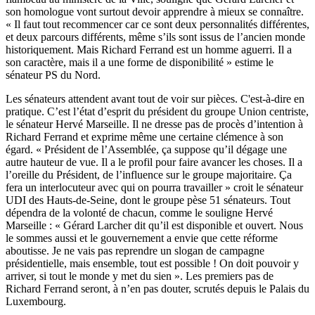
son homologue vont surtout devoir apprendre à mieux se connaître.
« Il faut tout recommencer car ce sont deux personnalités différentes,
et deux parcours différents, même s’ils sont issus de l’ancien monde
historiquement. Mais Richard Ferrand est un homme aguerri. Il a
son caractère, mais il a une forme de disponibilité » estime le
sénateur PS du Nord.
Les sénateurs attendent avant tout de voir sur pièces. C'est-à-dire en
pratique. C’est l’état d’esprit du président du groupe Union centriste,
le sénateur Hervé Marseille. Il ne dresse pas de procès d’intention à
Richard Ferrand et exprime même une certaine clémence à son
égard. « Président de l’Assemblée, ça suppose qu’il dégage une
autre hauteur de vue. Il a le profil pour faire avancer les choses. Il a
l’oreille du Président, de l’influence sur le groupe majoritaire. Ça
fera un interlocuteur avec qui on pourra travailler » croit le sénateur
UDI des Hauts-de-Seine, dont le groupe pèse 51 sénateurs. Tout
dépendra de la volonté de chacun, comme le souligne Hervé
Marseille : « Gérard Larcher dit qu’il est disponible et ouvert. Nous
le sommes aussi et le gouvernement a envie que cette réforme
aboutisse. Je ne vais pas reprendre un slogan de campagne
présidentielle, mais ensemble, tout est possible ! On doit pouvoir y
arriver, si tout le monde y met du sien ». Les premiers pas de
Richard Ferrand seront, à n’en pas douter, scrutés depuis le Palais du
Luxembourg.