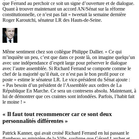
que Ferrand au perchoir ce soit un signe d’ouverture et de dialogue.
Quant à trouver maintenant un accord AN/Sénat sur la réforme
constitutionnelle, ce n’est pas fait » tweetait la semaine dernière
Roger Karoutchi, sénateur LR des Hauts-de-Seine.
Même sentiment chez son collègue Philippe Dallier. « Ce qui
m’inquiète un peu, c’est que dans ce poste là, on imagine quelqu’un
avec une indépendance d’esprit large pour préserver le dialogue
avec l’autre assemblée. Si Richard Ferrand se comporte comme le
chef de la majorité qu’il était, ce n’est pas le bon profil pour ce
poste » estime le sénateur LR. Le vice-président du Sénat ajoute :
« Pas besoin d’un président de l’Assemblée aux ordres de La
République En Marche. Ce sera un contresens absolu. Maintenant, à
lui de démontrer que ces craintes sont infondées. Parfois, l’habit fait
le moine ! »
« Il faut tout recommencer car ce sont deux
personnalités différentes »
Patrick Kanner, qui avait croisé Richard Ferrand en lui passant le
flambeau au ministère de la Ville, souligne que Gérard Larcher et