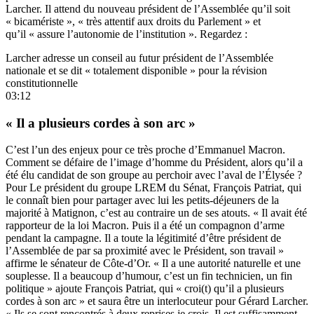
Larcher. Il attend du nouveau président de l’Assemblée qu’il soit
« bicamériste », « très attentif aux droits du Parlement » et
qu’il « assure l’autonomie de l’institution ». Regardez :
Larcher adresse un conseil au futur président de l’Assemblée
nationale et se dit « totalement disponible » pour la révision
constitutionnelle
03:12
« Il a plusieurs cordes à son arc »
C’est l’un des enjeux pour ce très proche d’Emmanuel Macron.
Comment se défaire de l’image d’homme du Président, alors qu’il a
été élu candidat de son groupe au perchoir avec l’aval de l’Élysée ?
Pour Le président du groupe LREM du Sénat, François Patriat, qui
le connaît bien pour partager avec lui les petits-déjeuners de la
majorité à Matignon, c’est au contraire un de ses atouts. « Il avait été
rapporteur de la loi Macron. Puis il a été un compagnon d’arme
pendant la campagne. Il a toute la légitimité d’être président de
l’Assemblée de par sa proximité avec le Président, son travail »
affirme le sénateur de Côte-d’Or. « Il a une autorité naturelle et une
souplesse. Il a beaucoup d’humour, c’est un fin technicien, un fin
politique » ajoute François Patriat, qui « croi(t) qu’il a plusieurs
cordes à son arc » et saura être un interlocuteur pour Gérard Larcher.
« Ils se sont rencontrés à deux reprises je crois. Il est suffisamment