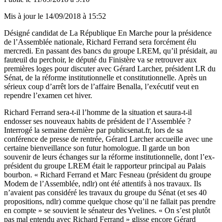
Mis à jour le
14/09/2018 à 15:52
Désigné candidat de La République En Marche pour la présidence
de l’Assemblée nationale, Richard Ferrand sera forcément élu
mercredi. En passant des bancs du groupe LREM, qu’il présidait, au
fauteuil du perchoir, le député du Finistère va se retrouver aux
premières loges pour discuter avec Gérard Larcher, président LR du
Sénat, de la réforme institutionnelle et constitutionnelle. Après un
sérieux coup d’arrêt lors de l’affaire Benalla, l’exécutif veut en
rependre l’examen cet hiver.
Richard Ferrand sera-t-il l’homme de la situation et saura-t-il
endosser ses nouveaux habits de président de l’Assemblée ?
Interrogé la semaine dernière par publicsenat.fr,
lors de sa
conférence de presse
de rentrée, Gérard Larcher accueille avec une
certaine bienveillance son futur homologue. Il garde un bon
souvenir de leurs échanges sur la réforme institutionnelle, dont l’ex-
président du groupe LREM était le rapporteur principal au Palais
bourbon. « Richard Ferrand et Marc Fesneau (président du groupe
Modem de l’Assemblée, ndlr) ont été attentifs à nos travaux. Ils
n’avaient pas considéré les travaux du groupe du Sénat (et ses 40
propositions, ndlr) comme quelque chose qu’il ne fallait pas prendre
en compte » se souvient le sénateur des Yvelines. « On s’est plutôt
pas mal entendu avec Richard Ferrand » glisse encore Gérard