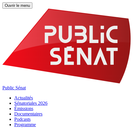
Ouvrir le menu
Public Sénat
Actualités
Sénatoriales 2026
Émissions
Documentaires
Podcasts
Programme