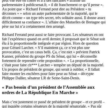
peut vite être en colère et il a des rancunes » affirme un
parlementaire à publicsenat.fr, « il dit franchement ce qu’il pense ».
Au point que « Richard Ferrand peut dire au Président « tu
déconnes » » selon un autre parlementaire de la majorité, qui le
décrit comme « un type très secret, très solitaire aussi. Il donne assez
difficilement sa confiance ». L’affaire des Mutuelles de Bretagne qui
pèse sur lui n’a certainement rien arrangé.
Richard Ferrand peut aussi se faire provocant. Les sénateurs en ont
fait l’expérience quand en avril dernier, il proposait que le Sénat soit
élu à la proportionnelle intégrale et par région. Hors de question
pour Gérard Larcher. « S’il maintient ça, ce n’est plus une
provocation, c’est un casus belli. Ça, c’est niet » prévient Patrick
Kanner, président du groupe PS du Sénat, qui lui « déconseille
fortement de reprendre cette proposition ». « La proportionnelle,
c’était pour faire ch*** Larcher » tempère un député de la majorité.
Un propos de président de groupe, qui serait à oublier. « Il fallait
faire monter les enchères pour faire peur au Sénat » décrypte
Philippe Dallier, sénateur LR de Seine-Saint-Denis.
« Pas besoin d’un président de l’Assemblée aux
ordres de La République En Marche »
Mais c’est justement ce passé de président de groupe – et ce profil –
qui inquiète certains sénateurs de la majorité sénatoriale. « Pas sûr