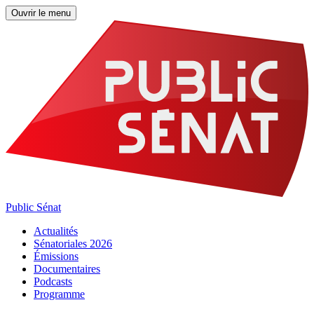
Ouvrir le menu
Public Sénat
Actualités
Sénatoriales 2026
Émissions
Documentaires
Podcasts
Programme