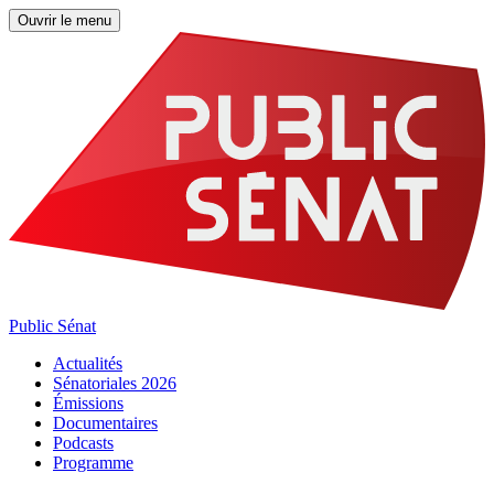
Ouvrir le menu
Public Sénat
Actualités
Sénatoriales 2026
Émissions
Documentaires
Podcasts
Programme