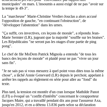
municipales" en mars. L'insoumis a aussi exigé de ne pas "avoir sur
la tempe le 49-3".
La "marcheuse" Marie-Christine Verdier-Jouclas a alors accusé
l'opposition de gauche, "en continuant l'obstruction", de
"développer l'abstention" dans les urnes.
"Ça suffit, ces invectives, ces leçons de morale", a répondu Jean-
Marie Sermier (LR), jugeant que la majorité "souffle sur les braises".
Les Républicains "ne seront pas les otages d'une partie de ping
pong".
Le chef de file MoDem Patrick Mignola a entendu "de tous les
bancs des leçons de morale" et plaidé pour ne pas "vivre un jour
sans fin".
"Je ne sais pas si vous mesurez à quel point vous dites tous la même
chose", a lâché Annie Genevard (LR) depuis le perchoir, appelant à
arrêter les rappels au règlement en série pour aller au "fond" du
texte.
Plus tard, la tension est montée d'un cran lorsque Mathilde Panot
(LFI) a évoqué un "conflit d'intérêts" concernant le corapporteur
Jacques Maire, qui a travaillé pendant dix ans pour l'assureur Axa,
jusqu'en 2012, et en a détenu 13.836 parts selon sa déclaration