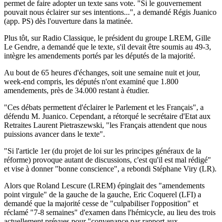
permet de faire adopter un texte sans vote. "Si le gouvernement
pouvait nous éclairer sur ses intentions...", a demandé Régis Juanico
(app. PS) dès l'ouverture dans la matinée.
Plus tôt, sur Radio Classique, le président du groupe LREM, Gille
Le Gendre, a demandé que le texte, s'il devait être soumis au 49-3,
intègre les amendements portés par les députés de la majorité.
Au bout de 65 heures d'échanges, soit une semaine nuit et jour,
week-end compris, les députés n'ont examiné que 1.800
amendements, près de 34.000 restant à étudier.
"Ces débats permettent d'éclairer le Parlement et les Français", a
défendu M. Juanico. Cependant, a rétorqué le secrétaire d'Etat aux
Retraites Laurent Pietraszewski, "les Français attendent que nous
puissions avancer dans le texte".
"Si l'article 1er (du projet de loi sur les principes généraux de la
réforme) provoque autant de discussions, c'est qu'il est mal rédigé"
et vise à donner "bonne conscience", a rebondi Stéphane Viry (LR).
Alors que Roland Lescure (LREM) épinglait des "amendements
point virgule" de la gauche de la gauche, Eric Coquerel (LFI) a
demandé que la majorité cesse de "culpabiliser l'opposition" et
réclamé "7-8 semaines" d'examen dans l'hémicycle, au lieu des trois
actuellement prévues pour "convenance par rapport aux