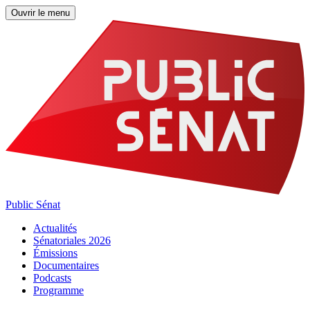
Ouvrir le menu
Public Sénat
Actualités
Sénatoriales 2026
Émissions
Documentaires
Podcasts
Programme