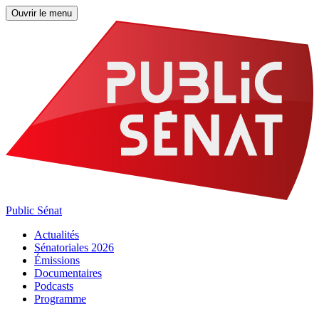
Ouvrir le menu
Public Sénat
Actualités
Sénatoriales 2026
Émissions
Documentaires
Podcasts
Programme