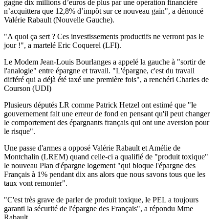
gagne dix millions d’euros de plus par une opération financière
n’acquittera que 12,8% d’impôt sur ce nouveau gain", a dénoncé
Valérie Rabault (Nouvelle Gauche).
"A quoi ça sert ? Ces investissements productifs ne verront pas le
jour !", a martelé Eric Coquerel (LFI).
Le Modem Jean-Louis Bourlanges a appelé la gauche à "sortir de
l'analogie" entre épargne et travail. "L'épargne, c'est du travail
différé qui a déjà été taxé une première fois", a renchéri Charles de
Courson (UDI)
Plusieurs députés LR comme Patrick Hetzel ont estimé que "le
gouvernement fait une erreur de fond en pensant qu'il peut changer
le comportement des épargnants français qui ont une aversion pour
le risque".
Une passe d'armes a opposé Valérie Rabault et Amélie de
Montchalin (LREM) quand celle-ci a qualifié de "produit toxique"
le nouveau Plan d'épargne logement "qui bloque l'épargne des
Français à 1% pendant dix ans alors que nous savons tous que les
taux vont remonter".
"C'est très grave de parler de produit toxique, le PEL a toujours
garanti la sécurité de l'épargne des Français", a répondu Mme
Rabault.