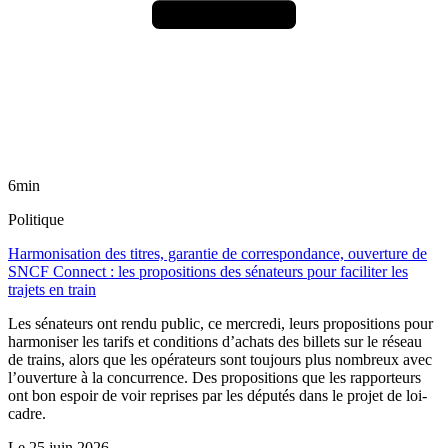
6min
Politique
Harmonisation des titres, garantie de correspondance, ouverture de
SNCF Connect : les propositions des sénateurs pour faciliter les
trajets en train
Les sénateurs ont rendu public, ce mercredi, leurs propositions pour
harmoniser les tarifs et conditions d’achats des billets sur le réseau
de trains, alors que les opérateurs sont toujours plus nombreux avec
l’ouverture à la concurrence. Des propositions que les rapporteurs
ont bon espoir de voir reprises par les députés dans le projet de loi-
cadre.
Le
25 juin 2026