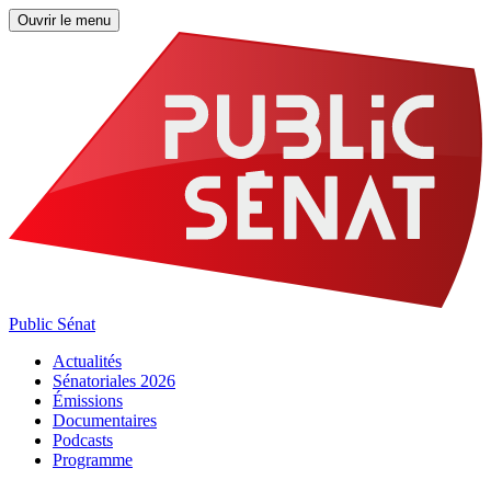
Ouvrir le menu
Public Sénat
Actualités
Sénatoriales 2026
Émissions
Documentaires
Podcasts
Programme