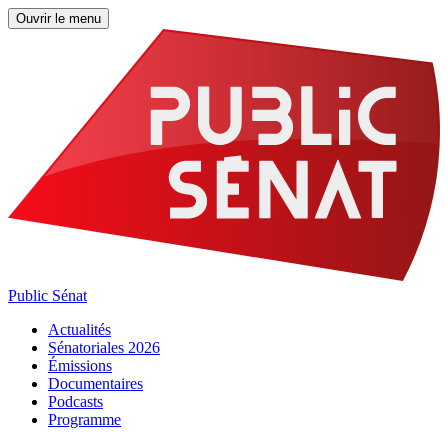
Ouvrir le menu
Public Sénat
Actualités
Sénatoriales 2026
Émissions
Documentaires
Podcasts
Programme