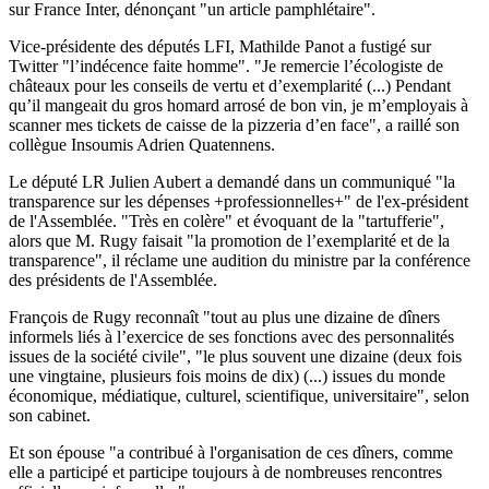
sur France Inter, dénonçant "un article pamphlétaire".
Vice-présidente des députés LFI, Mathilde Panot a fustigé sur
Twitter "l’indécence faite homme". "Je remercie l’écologiste de
châteaux pour les conseils de vertu et d’exemplarité (...) Pendant
qu’il mangeait du gros homard arrosé de bon vin, je m’employais à
scanner mes tickets de caisse de la pizzeria d’en face", a raillé son
collègue Insoumis Adrien Quatennens.
Le député LR Julien Aubert a demandé dans un communiqué "la
transparence sur les dépenses +professionnelles+" de l'ex-président
de l'Assemblée. "Très en colère" et évoquant de la "tartufferie",
alors que M. Rugy faisait "la promotion de l’exemplarité et de la
transparence", il réclame une audition du ministre par la conférence
des présidents de l'Assemblée.
François de Rugy reconnaît "tout au plus une dizaine de dîners
informels liés à l’exercice de ses fonctions avec des personnalités
issues de la société civile", "le plus souvent une dizaine (deux fois
une vingtaine, plusieurs fois moins de dix) (...) issues du monde
économique, médiatique, culturel, scientifique, universitaire", selon
son cabinet.
Et son épouse "a contribué à l'organisation de ces dîners, comme
elle a participé et participe toujours à de nombreuses rencontres