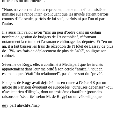
officielles ou informelles".
"Nous n'avons rien à nous reprocher, ni elle ni moi", a insisté le
ministre sur France Inter, expliquant que les invités étaient parfois
connus d'elle seule, parfois de lui seul, parfois ni par l'un ni par
l'autre.
Il a aussi fait valoir avoir "mis un peu d'ordre dans un certain
nombre de gestion de budgets de l'Assemblée", réformant
notamment la retraite et l'assurance chômage des députés. Et "en un
an, il a fait baisser les frais de réception de l’Hôtel de Lassay de plus
de 13%, ses frais de déplacement de plus de 34%", souligne son
cabinet.
Séverine de Rugy, elle, a confirmé à Mediapart que les invités
appartenaient dans leur majorité à son cercle "amical", tout en
estimant que c'était "du relationnel", pas du ressort du "privé".
François de Rugy avait déjà été mis en cause à l'été 2018 par un
article du Parisien évoquant de supposées "curieuses dépenses" -qui
n'avaient rien d'illégal-, dont un troisième chauffeur (pour des
raisons de "sécurité" selon M. de Rugy) ou un vélo elliptique.
ggy-parl-alu/chl/sl/map