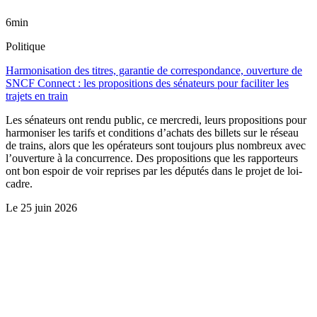
6min
Politique
Harmonisation des titres, garantie de correspondance, ouverture de
SNCF Connect : les propositions des sénateurs pour faciliter les
trajets en train
Les sénateurs ont rendu public, ce mercredi, leurs propositions pour
harmoniser les tarifs et conditions d’achats des billets sur le réseau
de trains, alors que les opérateurs sont toujours plus nombreux avec
l’ouverture à la concurrence. Des propositions que les rapporteurs
ont bon espoir de voir reprises par les députés dans le projet de loi-
cadre.
Le
25 juin 2026