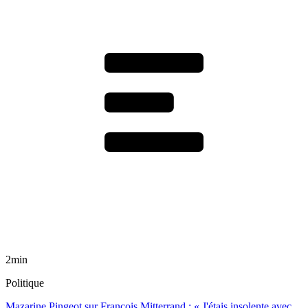
2min
Politique
Mazarine Pingeot sur François Mitterrand : « J'étais insolente avec