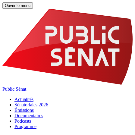
Ouvrir le menu
Public Sénat
Actualités
Sénatoriales 2026
Émissions
Documentaires
Podcasts
Programme