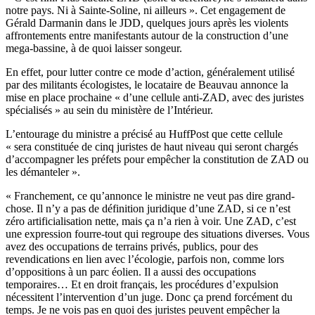
notre pays.
Ni à Sainte-Soline
, ni ailleurs ». Cet engagement de
Gérald Darmanin
dans le JDD,
quelques jours après les violents
affrontements entre manifestants autour de la construction d’une
mega-bassine, à de quoi laisser songeur.
En effet, pour lutter contre ce mode d’action, généralement utilisé
par des militants écologistes, le locataire de Beauvau annonce la
mise en place prochaine « d’une cellule anti-ZAD, avec des juristes
spécialisés » au sein du ministère de l’Intérieur.
L’entourage du ministre a précisé
au HuffPost
que cette cellule
« sera constituée de cinq juristes de haut niveau qui seront chargés
d’accompagner les préfets pour empêcher la constitution de ZAD ou
les démanteler ».
« Franchement, ce qu’annonce le ministre ne veut pas dire grand-
chose. Il n’y a pas de définition juridique d’une ZAD, si ce n’est
zéro artificialisation nette, mais ça n’a rien à voir. Une ZAD, c’est
une expression fourre-tout qui regroupe des situations diverses. Vous
avez des occupations de terrains privés, publics, pour des
revendications en lien avec l’écologie, parfois non, comme lors
d’oppositions à un parc éolien. Il a aussi des occupations
temporaires… Et en droit français, les procédures d’expulsion
nécessitent l’intervention d’un juge. Donc ça prend forcément du
temps. Je ne vois pas en quoi des juristes peuvent empêcher la