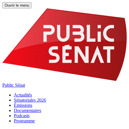
Ouvrir le menu
Public Sénat
Actualités
Sénatoriales 2026
Émissions
Documentaires
Podcasts
Programme