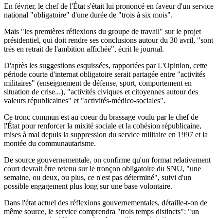
En février, le chef de l'État s'était lui prononcé en faveur d'un service
national "obligatoire" d'une durée de "trois à six mois".
Mais "les premières réflexions du groupe de travail" sur le projet
présidentiel, qui doit rendre ses conclusions autour du 30 avril, "sont
très en retrait de l'ambition affichée", écrit le journal.
D'après les suggestions esquissées, rapportées par L'Opinion, cette
période courte d'internat obligatoire serait partagée entre "activités
militaires" (enseignement de défense, sport, comportement en
situation de crise...), "activités civiques et citoyennes autour des
valeurs républicaines" et "activités-médico-sociales".
Ce tronc commun est au coeur du brassage voulu par le chef de
l'État pour renforcer la mixité sociale et la cohésion républicaine,
mises à mal depuis la suppression du service militaire en 1997 et la
montée du communautarisme.
De source gouvernementale, on confirme qu'un format relativement
court devrait être retenu sur le tronçon obligatoire du SNU, "une
semaine, ou deux, ou plus, ce n'est pas déterminé", suivi d'un
possible engagement plus long sur une base volontaire.
Dans l'état actuel des réflexions gouvernementales, détaille-t-on de
même source, le service comprendra "trois temps distincts": "un