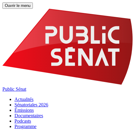
Ouvrir le menu
Public Sénat
Actualités
Sénatoriales 2026
Émissions
Documentaires
Podcasts
Programme