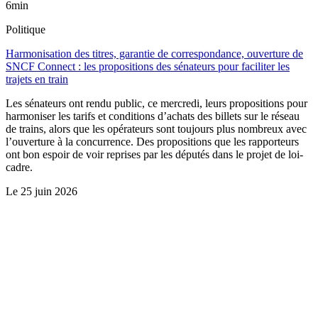
6min
Politique
Harmonisation des titres, garantie de correspondance, ouverture de
SNCF Connect : les propositions des sénateurs pour faciliter les
trajets en train
Les sénateurs ont rendu public, ce mercredi, leurs propositions pour
harmoniser les tarifs et conditions d’achats des billets sur le réseau
de trains, alors que les opérateurs sont toujours plus nombreux avec
l’ouverture à la concurrence. Des propositions que les rapporteurs
ont bon espoir de voir reprises par les députés dans le projet de loi-
cadre.
Le
25 juin 2026